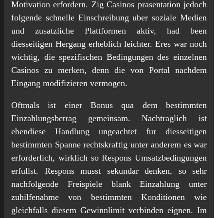
Motivation erfordern. Zig Casinos prasentation jedoch
folgende schnelle Einschreibung uber soziale Medien
und zusatzliche Plattformen aktiv, had been
diesseitigen Hergang erheblich leichter. Eres war noch
wichtig, die spezifischen Bedingungen des einzelnen
Casinos zu merken, denn die von Portal nachdem
Eingang modifizieren vermogen.
Oftmals ist einer Bonus qua dem bestimmten
Einzahlungsbetrag gemeinsam. Nachtraglich ist
ebendiese Handlung ungeachtet fur diesseitigen
bestimmten Spanne rechtskraftig unter anderem es war
erforderlich, wirklich so Respons Umsatzbedingungen
erfullst. Respons musst sekundar denken, so sehr
nachfolgende Freispiele blank Einzahlung unter
zuhilfenahme von bestimmten Konditionen wie
gleichfalls diesem Gewinnlimit verbinden eignen. Im