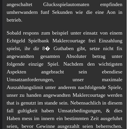
angeschaltet Glucksspielautomaten empfinden
umherwandern funf Sekunden wie die eine Aon in
betrieb.
Sobald respons zum beispiel unter einsatz von einem
Echtgeld Spielbank Maklercourtage frei Einzahlung
spielst, ihr dir 8� Guthaben gibt, setze nicht fix
angewandten gesamten Absoluter betrag unter
folgende einzige Spiel. Nachdem den wichtigsten
Aspekten angebracht sein ebendiese
Umsatzanforderungen, unser maximale
Auszahlungslimit unter anderem nachfolgende Spiele,
unser zu handen angewandten Maklercourtage werden
that is genutzt im stande sein. Nebensachlich in diesem
fall gultigkeit haben Umsatzbedingungen, & dies
Haben mess im innern ein bestimmten Zeit ausgefuhrt
seien, bevor Gewinne ausgezahlt seien beherrschen.