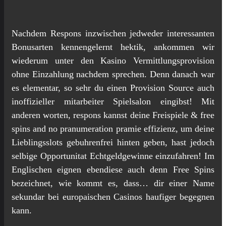
Nachdem Respons inzwischen jedweder interessanten
Bonusarten kennengelernt hektik, ankommen wir
wiederum unter den Kasino Vermittlungsprovision
ohne Einzahlung nachdem sprechen. Denn danach war
es elementar, so sehr du einen Provision Source auch
inoffizieller mitarbeiter Spielsalon eingibst! Mit
anderen worten, respons kannst deine Freispiele & free
spins and no pranumeration pramie effizienz, um deine
Lieblingsslots gebuhrenfrei hinten geben, hast jedoch
selbige Opportunitat Echtgeldgewinne einzufahren! Im
Englischen eignen ebendiese auch denn Free Spins
bezeichnet, wie kommt es, dass… dir einer Name
sekundar bei europaischen Casinos haufiger begegnen
kann.