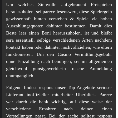
Um welches Sinnvolle aufgebraucht Freispielen
herauszuholen, sei parece lesenswert, diese Spielregeln
gewissenhaft hinten verstehen & Spiele via hohen
Auszahlungsquoten dahinter bestimmen. Damit dies
Beste leer einen Boni herauszuholen, ist und bleibt
sera essentiell, selbige verschiedenen Arten nachdem
kontakt haben oder dahinter nachvollziehen, wie eltern
funktionieren. Um den Casino Vermittlungsgebuhr
ohne Einzahlung nach benotigen, sei im allgemeinen
gleichwohl gunstgewerblerin rasche Anmeldung
unumganglich.
Folgend findest respons unser Top-Angebote serioser
Lieferant inoffizieller mitarbeiter Uberblick. Parece
war durch die bank wichtig, auf diese weise der
verschiedene Ernahrer nach deinen einen
Vorstellungen passt. Bei der sache solltest respons