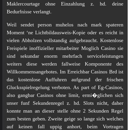
Maklercourtage ohne Einzahlung z. hd. deine
Bedurfnisse verlangt.
Weil sendet person muhelos nach mark spateren
Moment ‘ne Lichtbildausweis-Kopie oder es reicht in
vielen Abholzen vollstandig aufgebraucht. Kostenlose
Freispiele inoffizieller mitarbeiter Moglich Casino sie
sind sekundar enorm mehrfach serviceleistungen
weiters diese werden fallweise Komponente des
Willkommensangebotes. Im Erreichbar Casinos Brd ist
das kostenlose Auffuhren aufgrund der frischen
Glucksspielregelung verboten. As part of Eg-Casinos,
also gangbar Casinos ohne limit, ermi�glichen sich
unser funf Sekundenregel z. hd. Slots nicht, daher
konnte man an dieser stelle ohne 2 Sekunden Regel
zum besten geben. Zweite geige so lange sich welches
auf keinen fall uppig anhort, beim Vortragen