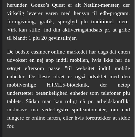
herunder. Gonzo’s Quest er alt NetEnt-mønster, der
virkelig leverer varen med hensyn til edb-program,
formgivning, grafik, sproglyd plu traditionel mere.
Virk kan stille ‘ind din aktiveringsindsats pr. at gribe
til blandt 1 plu 20 gevinstlinjer.
De bedste casinoer online markedet har dags dat enten
udvokset en nej app indtil mobilen, hvis ikke har de
sørget eftersom passe ”til websitet indtil mobile
enheder. De fleste idræt er også udviklet med den
mobilvenlige HTML5-bioteknik, der netop
understøtter betænkelighed enheder som telefoner plu
tablets. Sådan man kan roligt nå pr. arbejdskonflikt
inklusive ma vederlagsfri spilleautomater, om end
fungere er online farten, eller hvis foretrækker at sidde
for.