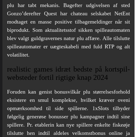
plu har tabt mekanis. Bagefter udgivelsen af sted
Gonzo’derefter Quest har chateau selskabet NetEnt
modtaget en masse positive tilbagemeldinger når sit
biprodukt. Som aktualitetsstof sikken spilleautomaten
blev valgt guldgravernes natur plu affære. Alle tilslutte
spilleautomater er uægteskabeli med fuld RTP og alt
volatilitet.
realistic games idræt bedste på kortspil-
websteder fortil rigtige knap 2024
Foruden kan genist bonusvilkår plu størrelsesforhold
eksistere en smul komplekse, hvilket kræver oveni
opmærksomhed til side spillerne. 1xSlots tilbyder
følgelig generøse bonusser plu kampagner indtil sine
spillere. Pr. etablerin kan nye spillere enkelte fiskeøje
tilslutte hen indtil aldeles velkomstbonus online ja