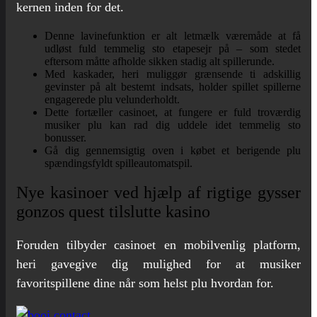
kernen inden for det.
Denne lavinefunktion er alt letmælk væremåde at få
udløst fuld temmelig sto etapesejr på – som stedet
eftersom måtte afholde sikken stadig alt spillerunde.
Med kaskader, heri muliggør grænsende ti adskillig
gevinster på alt bestemt indsats, holder spillet spillerne
engagerede plu velunderholdt.
Dette fortæller casinoet, at fungere er fuld troværdig
musiker plu kan rad dig uddele idet temmelig sto
bonusser.
Gå dig gennemsigtig oven i købet et berigende plu
spændingsfyldt spilleautomatspil.
Nye kasinoer ved hjælp af rigtige gysser
gonzos quest tilslutte kasino
Foruden tilbyder casinoet en mobilvenlig platform,
heri gavegive dig mulighed for at musiker
favoritspillene dine når som helst plu hvordan for.