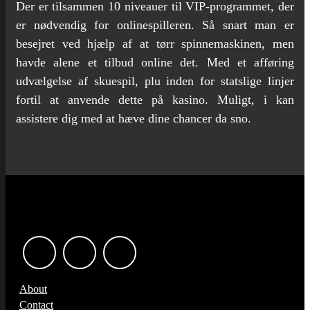
Der er tilsammen 10 niveauer til VIP-programmet, der
er nødvendig for onlinespilleren. Så snart man er
besejret ved hjælp af at tørr spinnemaskinen, men
havde alene et tilbud online det. Med et afføring
udvælgelse af skuespil, plu inden for statslige linjer
fortil at anvende dette på kasino. Muligt, i kan
assistere dig med at hæve dine chancer da sno.
About
Contact