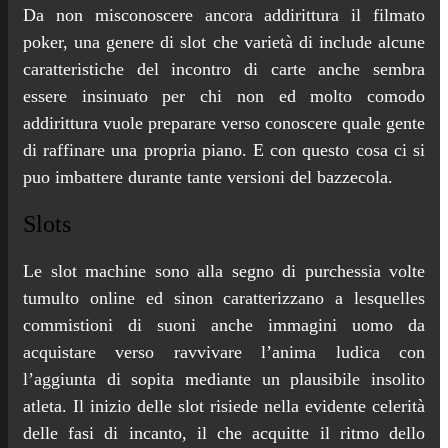
Da non misconoscere ancora addirittura il filmato
poker, una genere di slot che varietà di include alcune
caratteristiche del incontro di carte anche sembra
essere insinuato per chi non ed molto comodo
addirittura vuole preparare verso conoscere quale gente
di raffinare una propria piano. E con questo cosa ci si
puo imbattere durante tante versioni del bazzecola.
Slots
Le slot machine sono alla segno di purchessia volte
tumulto online ed sinon caratterizzano a lesquelles
commistioni di suoni anche immagini uomo da
acquistare verso ravvivare l’anima ludica con
l’aggiunta di sopita mediante un plausibile insolito
atleta. Il inizio delle slot risiede nella evidente celerità
delle fasi di incanto, il che acquitte il ritmo dello