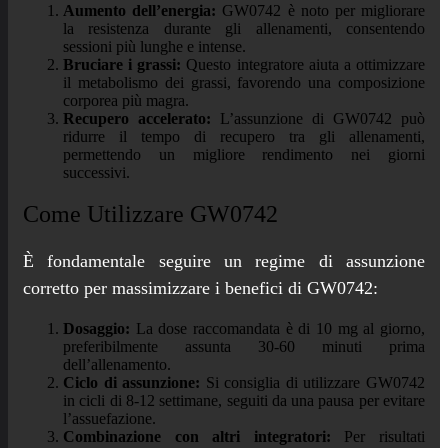
Aumento dell’energia:
GW0742 è noto per migliorare
la resistenza durante gli allenamenti, consentendo
sessioni più lunghe e intense.
Bruciare i grassi:
Questo integratore aiuta a ottimizzare
il metabolismo dei grassi, favorendo una composizione
corporea più magra.
Recupero accelerato:
L’assunzione di GW0742 può
ridurre il tempo di recupero tra gli allenamenti,
permettendo un migliore rendimento nei giorni
successivi.
Come Utilizzare GW0742
È fondamentale seguire un regime di assunzione
corretto per massimizzare i benefici di GW0742:
Dosaggio:
La dose raccomandata è di 10 mg al giorno,
preferibilmente assunta 30-60 minuti prima
dell’allenamento.
Ciclo di assunzione:
Si consiglia di utilizzare GW0742
in cicli di 8-12 settimane, seguiti da una pausa per evitare
l’assuefazione.
Combinazione con altri integratori:
Per risultati