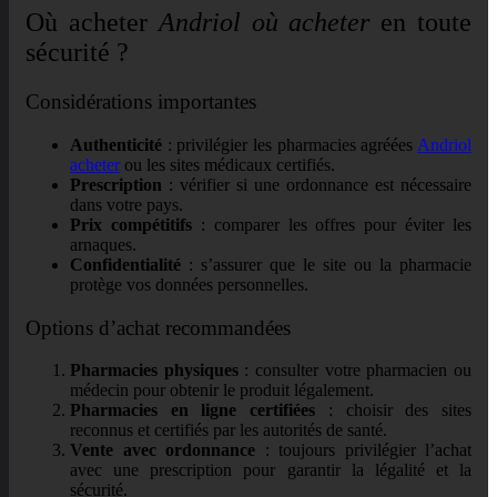
Où acheter
Andriol où acheter
en toute
sécurité ?
Considérations importantes
Authenticité
: privilégier les pharmacies agréées
Andriol
acheter
ou les sites médicaux certifiés.
Prescription
: vérifier si une ordonnance est nécessaire
dans votre pays.
Prix compétitifs
: comparer les offres pour éviter les
arnaques.
Confidentialité
: s’assurer que le site ou la pharmacie
protège vos données personnelles.
Options d’achat recommandées
Pharmacies physiques
: consulter votre pharmacien ou
médecin pour obtenir le produit légalement.
Pharmacies en ligne certifiées
: choisir des sites
reconnus et certifiés par les autorités de santé.
Vente avec ordonnance
: toujours privilégier l’achat
avec une prescription pour garantir la légalité et la
sécurité.