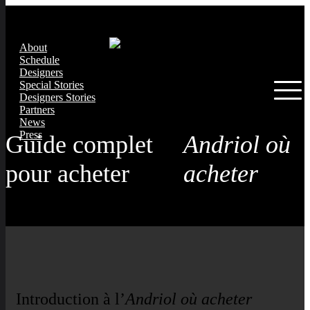
About
Schedule
Designers
Special Stories
Designers Stories
Partners
News
Press
Guide complet
Andriol où
pour acheter
acheter
Introduction à l’
Andriol où acheter