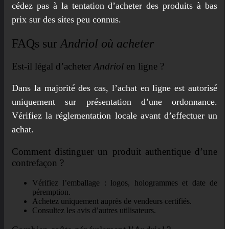
cédez pas à la tentation d’acheter des produits à bas
prix sur des sites peu connus.
FAQs sur
Andriol où acheter
Est-il légal d’acheter
Andriol
en ligne ?
Dans la majorité des cas, l’achat en ligne est autorisé
uniquement sur présentation d’une ordonnance.
Vérifiez la réglementation locale avant d’effectuer un
achat.
Comment distinguer un produit authentique d’une
contrefaçon ?
Vérifiez l’emballage : logos, hologrammes et date de
péremption.
Achetez uniquement auprès de vendeurs certifiés.
Consultez les avis d’autres utilisateurs.