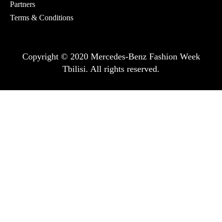
Partners
Terms & Conditions
Copyright © 2020 Mercedes-Benz Fashion Week
Tbilisi. All rights reserved.