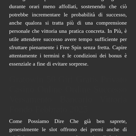
durante orari meno affollati, sostenendo che ciò
potrebbe incrementare le probabilità di successo,
anche qualora si tratta più di una comprensione
personale che vittoria una pratica concreta. In Più, è
utile attendere successo avere tempo sufficiente per
sfruttare pienamente i Free Spin senza fretta. Capire
attentamente i termini e le condizioni dei bonus è
essenziale a fine di evitare sorprese.
Gratowin 50 Giri Gratis Privato
Casinò Online Ordine Successo
Versamento Bancario Vittoria
Fondo Febbraio 2025
Come Possiamo Dire Che già ben saprete,
generalmente le slot offrono dei premi anche di