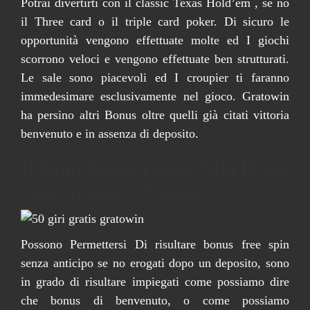
Potrai divertirti con il classic Texas Hold’em , se no
il Three card o il triple card poker. Di sicuro le
opportunità vengono effettuate molte ed I giochi
scorrono veloci e vengono effettuate ben strutturati.
Le sale sono piacevoli ed I croupier ti faranno
immedesimare esclusivamente nel gioco. Gratowin
ha persino altri Bonus oltre quelli già citati vittoria
benvenuto e in assenza di deposito.
Il Esito Ancora Oggi Mia Prova
Con Gratowin Casino
Possono Permettersi Di risultare bonus free spin
senza anticipo se no erogati dopo un deposito, sono
in grado di risultare impiegati come possiamo dire
che bonus di benvenuto, o come possiamo