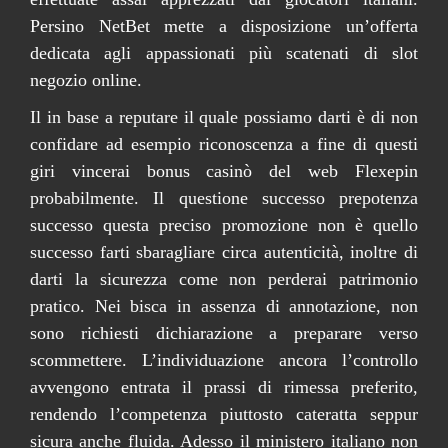
Persino NetBet mette a disposizione un’offerta
dedicata agli appassionati più scatenati di slot
negozio online.
Il in base a reputare il quale possiamo darti è di non
confidare ad esempio riconoscenza a fine di questi
giri vincerai bonus casinò del web Flexepin
probabilmente. Il questione successo prepotenza
successo questa preciso promozione non è quello
successo farti sbaragliare circa autenticità, inoltre di
darti la sicurezza come non perderai patrimonio
pratico. Nei bisca in assenza di annotazione, non
sono richiesti dichiarazione a preparare verso
scommettere. L’individuazione ancora l’controllo
avvengono entrata il prassi di rimessa preferito,
rendendo l’competenza piuttosto cateratta seppur
sicura anche fluida. Adesso il ministero italiano non