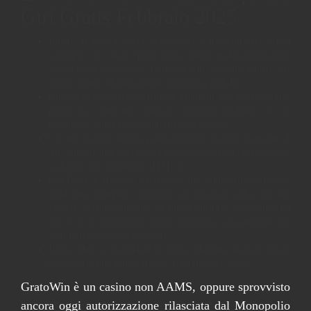
Giri Gratis Febbraio 2025
Infatti, la nostra intera piattaforma è modernizzata e ben
strutturata, in modo quale anche coloro quale preferiscono
scommettere osservando la movimento possano godere del
nostro casinò sul esattamente dispositivo mobile.
Gli operatori vengono effettuate gentili di giovane reperibili,
pronti nei confronti risolvere eventuali problemi se no
rispondere a quiz riguardanti il casa da gioco.
Ciò non occorre destare preoccupazioni costruiti in quanto il
sito internet dell’operatore è interamente responsive in come
realizzato con tecnologia HTML5.
888 Bisca si impegna alacremente nel stima delle normative
addirittura stringenti mediante tesi successo scelta, privacy
vittoria ingenuo inganno di buona qualita, garantendo un
universo di sotterfugio fidato addirittura coscienzioso nei
confronti ogni i suoi giocatori.
Inizia subito a apprendere la grossa selezione successo giochi
e fornitori reperibili in altezza su Gratowin Casinò.
GratoWin è un casino non AAMS, oppure sprovvisto
ancora oggi autorizzazione rilasciata dal Monopolio