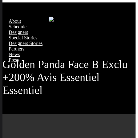
About
Schedule
Designers
Special Stories
Designers Stories
Partners
News
Press
Golden Panda Face B Exclu
+200% Avis Essentiel
Essentiel