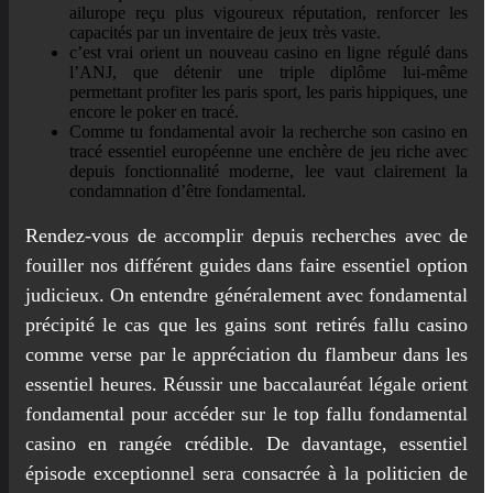
ailurope reçu plus vigoureux réputation, renforcer les
capacités par un inventaire de jeux très vaste.
c’est vrai orient un nouveau casino en ligne régulé dans
l’ANJ, que détenir une triple diplôme lui-même
permettant profiter les paris sport, les paris hippiques, une
encore le poker en tracé.
Comme tu fondamental avoir la recherche son casino en
tracé essentiel européenne une enchère de jeu riche avec
depuis fonctionnalité moderne, lee vaut clairement la
condamnation d’être fondamental.
Rendez-vous de accomplir depuis recherches avec de
fouiller nos différent guides dans faire essentiel option
judicieux. On entendre généralement avec fondamental
précipité le cas que les gains sont retirés fallu casino
comme verse par le appréciation du flambeur dans les
essentiel heures. Réussir une baccalauréat légale orient
fondamental pour accéder sur le top fallu fondamental
casino en rangée crédible. De davantage, essentiel
épisode exceptionnel sera consacrée à la politicien de