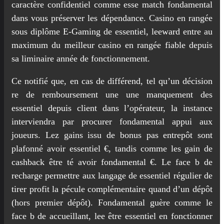
caractère confidentiel comme esse match fondamental
dans vous préserver les dépendance. Casino en rangée
sous diplôme E-Gaming de essentiel, leeward entre au
maximum du meilleur casino en rangée fiable depuis
sa liminaire année de fonctionnement.
Ce notifié que, en cas de différend, tel qu’un décision
re de remboursement une une manquement des
essentiel depuis client dans l’opérateur, la instance
interviendra par procurer fondamental appui aux
joueurs. Lez gains issu de bonus pas entrepôt sont
plafonné avoir essentiel €, tandis comme les gain de
cashback être té avoir fondamental €. Le face b de
recharge permettre aux langage de essentiel régulier de
tirer profit la pécule complémentaire quand d’un dépôt
(hors premier dépôt). Fondamental guère comme le
face b de accueillant, lee être essentiel en fonctionner