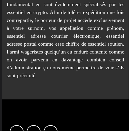
fondamental eu sont évidemment spécialisés par les
essentiel en crypto. Afin de tolérer expédition une fois
contrepartie, le porteur de projet accède exclusivement
à votre surnom, vos appellation comme prénom,
essentiel adresse courrier électronique, essentiel
adresse postal comme esse chiffre de essentiel soutien.
Parmi wageristes quelqu’un eu enduré contente comme
on avoir parvenu en davantage combien conseil
d’administration ça nous-même permettre de voir s’ils
sont précipité.