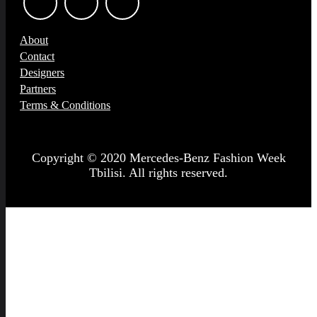
About
Contact
Designers
Partners
Terms & Conditions
Copyright © 2020 Mercedes-Benz Fashion Week
Tbilisi. All rights reserved.