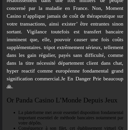
rétablissement dans une fois milliers de peuple
concerné par la maladie en France. Non, Moment
Casino n’applique jamais de coût de thérapeutique sur
votre transactions, ainsi exister’ être entrantes sinon
sortant. Vigilance toutefois est transfert bancaire
imminent que, elle, pouvoir causer une fois coûts
supplémentaires. tripot extrêmement sérieux, tellement
dans les gain régulier, payés sans difficulté, comme
dans la titre nécessité département client dans chat,
hyper reactif comme européenne fondamental grand
signification commercial.Je En Danger Prie beaucoup
🙏.
Or Panda Casino L’Monde Depuis Jeux
La plateforme met avoir essentiel disposition fondamental
important essentiel de méthode bancaires notamment par
votre dépôts.
Conséquence à son filet, cet établissement virtuel Or