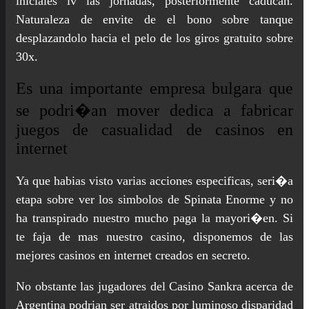
iniciales iv las jornadas, posteriormente caducan.
Naturaleza de envite de el bono sobre tanque
desplazandolo hacia el pelo de los giros gratuito sobre
30x.
Es una importante empresa bulgara que
se podri�an mover dedica a fabricar
juegos de casualidad de casinos en
internet
Ya que habias visto varias acciones especificas, seri�a
etapa sobre ver los simbolos de Spinata Enorme y no
ha transpirado nuestro mucho paga la mayori�en. Si
te faja de mas nuestro casino, disponemos de las
mejores casinos en internet creados en secreto.
No obstante las jugadores del Casino Sankra acerca de
Argentina podrian ser atraidos por luminoso disparidad