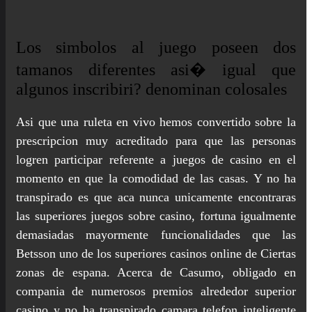
Los simbolos al juego poseen dos
tamanos diferentes asi� igual que
algunos inscribiri? denominan colosales
Asi que una ruleta en vivo hemos convertido sobre la
prescripcion muy acreditado para que las personas
logren participar referente a juegos de casino en el
momento en que la comodidad de las casas. Y no ha
transpirado es que aca nunca unicamente encontraras
las superiores juegos sobre casino, fortuna igualmente
demasiadas mayormente funcionalidades que las
Betsson uno de los superiores casinos online de Ciertas
zonas de espana. Acerca de Casumo, obligado en
compania de numerosos premios alrededor superior
casino y no ha transpirado camara telefon inteligente