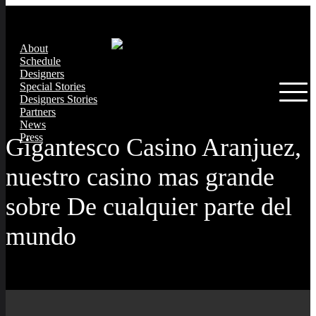
About
Schedule
Designers
Special Stories
Designers Stories
Partners
News
Press
Gigantesco Casino Aranjuez,
nuestro casino mas grande
sobre De cualquier parte del
mundo