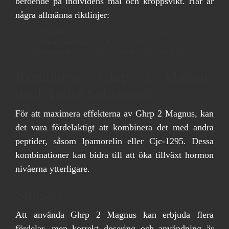
beroende på individens mål och kroppsvikt. Här är
några allmänna riktlinjer:
Nybörjare:
100 mcg en till två gånger dagligen.
Erfarna användare:
200 mcg en till två gånger dagligen.
Maximal dos:
300 mcg per dag bör inte överskridas.
Kombinera Ghrp 2 Magnus
med Andra Substanser
För att maximera effekterna av Ghrp 2 Magnus, kan
det vara fördelaktigt att kombinera det med andra
peptider, såsom Ipamorelin eller Cjc-1295. Dessa
kombinationer kan bidra till att öka tillväxt hormon
nivåerna ytterligare.
Slutsats
Att använda Ghrp 2 Magnus kan erbjuda flera
fördelar, men korrekt dosering och användning är