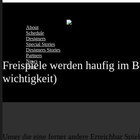
About
Schedule
Designers
Special Stories
Designers Stories
Partners
News
Freispiele werden haufig im B
Press
wichtigkeit)
Unser die eine ferner andere Erreichbar Spi