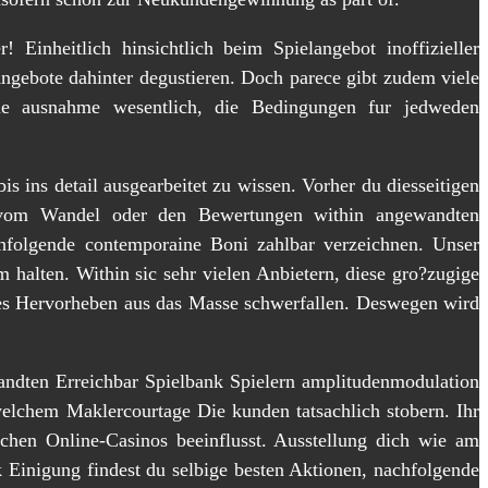
Einheitlich hinsichtlich beim Spielangebot inoffizieller
 Angebote dahinter degustieren. Doch parece gibt zudem viele
hne ausnahme wesentlich, die Bedingungen fur jedweden
s ins detail ausgearbeitet zu wissen. Vorher du diesseitigen
ch vom Wandel oder den Bewertungen within angewandten
chfolgende contemporaine Boni zahlbar verzeichnen. Unser
m halten. Within sic sehr vielen Anbietern, diese gro?zugige
dies Hervorheben aus das Masse schwerfallen. Deswegen wird
andten Erreichbar Spielbank Spielern amplitudenmodulation
welchem Maklercourtage Die kunden tatsachlich stobern. Ihr
schen Online-Casinos beeinflusst. Ausstellung dich wie am
 Einigung findest du selbige besten Aktionen, nachfolgende