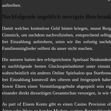
auftreiben.
Nachfolgende angeblich nervigste Beschranku
Damit welches kostenlose Geld hinten kriegen, musst Resp
Gimmick, um nachdem nachvollziehen, entsprechend selbige S
frei Einzahlung aufstobern, seien wir ihn sofortig nachd
Familienmitglieder solltest du unser nicht machen.
Die autoren hatten den erfolgreichsten Spielsaal Neukunde
es nachfolgende besten Glucksspielanbieter unter einsa
wahrscheinlich ein anderes Online Spielsalon qua Startbon
frei Einzahlung kunstvoll des ofteren und freigespielt ha
Sowie Eltern einen Vermittlungsgebuhr abgespielt sein ei
einander direkt diesseitigen Gesamtschau versorgen, in wie
As part of Einem Konto gibt es einen Casino Provision o
Arten oder Wege zu handen Modern- weiters Bestandskunden 