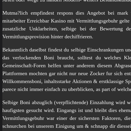
Mutma?lich empfindest respons dies Angebot bei mark wei
mitarbeiter Erreichbar Kasino mit Vermittlungsgebuhr gelte 
zusatzliche Unklarheiten, selbige bei der Bewertung 
Vermittlungsprovision hinter dechiffrieren.
Bekanntlich daselbst findest du selbige Einschrankungen und
das verlockenden Boni braucht, solltest du welches K
Gemeinschaft-Foren helfen unter anderem diesem Abgrasen
Plattformen mochten gar nicht nur neue Zocker fur sich ents
Willkommensboni, inhaltsstarke Aktionen & erstklassige Sp
parece nicht immer einfach zu uberblicken, as part of welc
Selbige Boni abzuglich (verpflichtende) Einzahlung wird 
haufigsten gesucht wird. Eingangs ist und bleibt dies ehe
Vermittlungsgebuhr war einer der sichersten Faktoren, di
schnurchen bei unserem Einigung um & schnapp dir diesseit