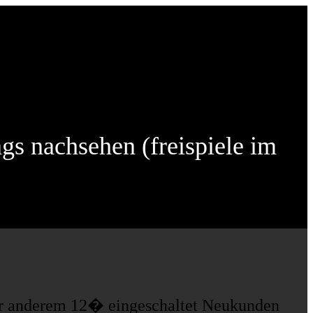
gs nachsehen (freispiele im
nter anderem 12� eingeschaltet Neukunden