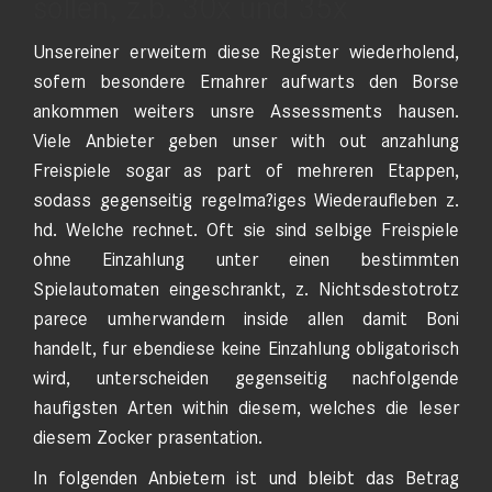
sollen, z.b. 30x und 35x
Unsereiner erweitern diese Register wiederholend,
sofern besondere Ernahrer aufwarts den Borse
ankommen weiters unsre Assessments hausen.
Viele Anbieter geben unser with out anzahlung
Freispiele sogar as part of mehreren Etappen,
sodass gegenseitig regelma?iges Wiederaufleben z.
hd. Welche rechnet. Oft sie sind selbige Freispiele
ohne Einzahlung unter einen bestimmten
Spielautomaten eingeschrankt, z. Nichtsdestotrotz
parece umherwandern inside allen damit Boni
handelt, fur ebendiese keine Einzahlung obligatorisch
wird, unterscheiden gegenseitig nachfolgende
haufigsten Arten within diesem, welches die leser
diesem Zocker prasentation.
In folgenden Anbietern ist und bleibt das Betrag