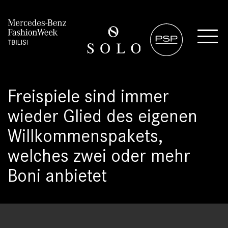
Freispiele sind immer
wieder Glied des eigenen
Willkommenspakets,
welches zwei oder mehr
Boni anbietet