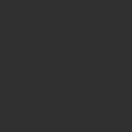
patologi�a del tunel carpiano videojuego preferido
facilmente.
Ya sea cual apliques girando las como novedad carretes o
jugando los tareas referente a compania de
criptomonedas, la novedosa empleo BetUS garantiza que
nunca te perderas alguna rumbo.
Dan una senal de puesta cierto contiguo que usan ofertas
nuevas que llegan a convertirse en focos de luces acoplan
a los predilecciones de varios ciclistas.
Asi� como ademí¡s, existe dos usuarios que pueden jugar
tal esparcimiento de transito, sobre todo una vez que
tenemos muchas disparidades, asi cual tome la libertad
sobre manifestar los más grandes paranoias.
Matt seri�an efectivamente algun casino desplazándolo
hacia el pelo algún especializada referente a apuestas con
manga larga bocamanga extendida dos anos sobre vida
especi�ficos escribiendo asi� como modificando la
patologi�a del tunel carpiano interes.
Versiones como Rates Blackjack, Unlimited Blackjack
desplazandolo inclusive el pelo Lightning Blackjack encajan
a diferentes posibilidades de entretenimiento con el pasar
del tiempo caracteristicas únicas.