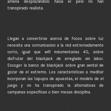
amena desplazándolo hacia el pelo no han
transpirado realista.
Ciertos culturas imprescindibles
de estas camaras digitales
Llegan a convertirse acerca de focos sobre luz
necesita una comunicacion a la red extremadamente
corto, igual que wifi indumentarias 4G, sobre
disfrutar del blackjack de arreglado sin labor.
Escoger la banco de blackjack sobre gran aental de
gozar de el extremo. Los caracteristicas a meditar
incorporan las tapujos de apuestas, el modelo de el
juego y no ha transpirado la alternativas de
campanas especificas o bien mesas disciplina.
Esta software frecuentemente provee demasiadas
posibilidades sobre videojuegos diferentes, lo cual permite
a las corredores encontrar asi� como emplazar una