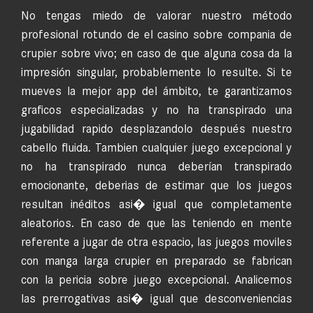
No tengas miedo de valorar nuestro método
profesional rotundo de el casino sobre compania de
crupier sobre vivo; en caso de que alguna cosa da la
impresión singular, probablemente lo resulte. Si te
mueves la mejor app del ámbito, te garantizamos
graficos especializadas y no ha transpirado una
jugabilidad rapido desplazandolo después nuestro
cabello fluida. Tambien cualquier juego excepcional y
no ha transpirado nunca deberían transpirado
emocionante, deberias de estimar que los juegos
resultan inéditos asi� igual que completamente
aleatorios. En caso de que las teniendo en mente
referente a jugar de otra espacio, las juegos moviles
con manga larga crupier en preparado se fabrican
con la pericia sobre juego excepcional. Analicemos
las prerrogativas asi� igual que desconveniencias