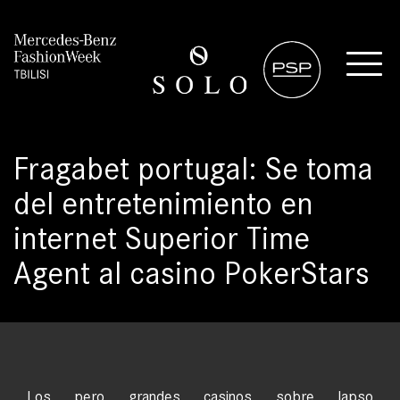
Fragabet portugal: Se toma
del entretenimiento en
internet Superior Time
Agent al casino PokerStars
Los pero grandes casinos sobre lapso