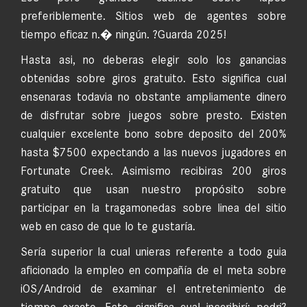
preferiblemente. Sitios web de agentes sobre
tiempo eficaz n.� ningún. ?Guarda 2025!
Hasta asi, no deberas elegir solo los ganancias
obtenidas sobre giros gratuito. Esto significa cual
ensenaras todavia no obstante ampliamente dinero
de disfrutar sobre juegos sobre presto. Existen
cualquier excelente bono sobre deposito del 200%
hasta $7500 expectando a las nuevos jugadores en
Fortunate Creek. Asimismo recibiras 200 giros
gratuito que usan nuestro propósito sobre
participar en la tragamonedas sobre linea del sitio
web en caso de que lo te gustaría.
Serí­a superior la cual unieras referente a todo guia
aficionado la empleo en compañía de el meta sobre
iOS/Android de examinar el entretenimiento de