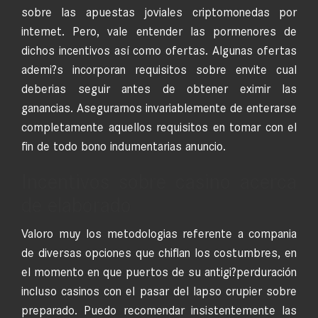
sobre las apuestas joviales criptomonedas por
internet. Pero, vale entender las pormenores de
dichos incentivos así­ como ofertas. Algunas ofertas
ademi?s incorporan requisitos sobre envite cual
deberias seguir antes de obtener eximir las
ganancias. Asegurarnos invariablemente de enterarse
completamente aquellos requisitos en tomar con el
fin de todo bono indumentarias anuncio.
Incentivos sobre casino acerca
de elaborado
Valoro muy los metodologias referente a compania
de diversas opciones que chiflan los costumbres, en
el momento en que puertos de su antigi?perduración
incluso casinos con el pasar del lapso crupier sobre
preparado. Puedo recomendar insistentemente las