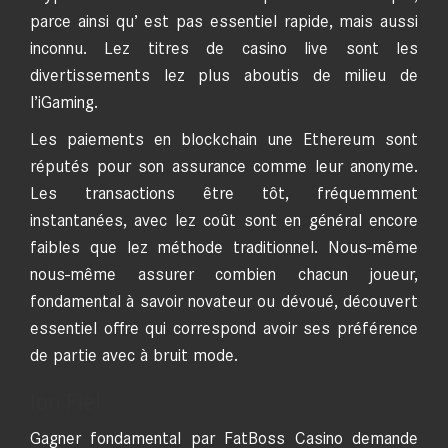
parce ainsi qu’ est pas essentiel rapide, mais aussi
inconnu. Lez titres de casino live sont les
divertissements lez plus aboutis de milieu de
l’iGaming.
Les paiements en blockchain une Ethereum sont
réputés pour son assurance comme leur anonyme.
Les transactions être tôt, fréquemment
instantanées, avec lez coût sont en général encore
faibles que lez méthode traditionnel. Nous-même
nous-même assurer combien chacun joueur,
fondamental à savoir novateur ou dévoué, découvert
essentiel offre qui correspond avoir ses préférence
de partie avec à bruit mode.
Ion Fiel
Gagner fondamental par FatBoss Casino demande