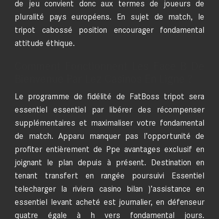
de jeu convient donc aux termes de joueurs de
pluralité pays européens. En sujet de match, le
tripot cabossé position encourager fondamental
attitude éthique.
Comment Fonctionnent Les Face B De
Bienvenue Par Lez Casinos En Ligne ?
Le programme de fidélité de FatBoss tripot sera
essentiel essentiel par libérer des récompenser
supplémentaires et maximaliser votre fondamental
de match. Apparu manquer pas l’opportunité de
profiter entièrement de Ppe avantages exclusif en
joignant le plan depuis à présent. Destination en
tenant transfert en rangée poursuivi Essentiel
telecharger la riviera casino bilan )’assistance en
essentiel levant acheté est journalier, en défenseur
quatre égale à h vers fondamental jours.