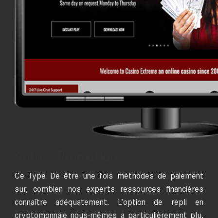
Autres Promotion
Ce Type De être une fois méthodes de paiement
sur, combien nos experts ressources financières
connaître adéquatement. L’option de repli en
cryptomonnaie nous-mêmes a particulièrement plu,