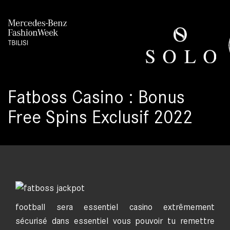
Fatboss Casino : Bonus
Free Spins Exclusif 2022
football sera essentiel casino extrêmement
sécurisé dans essentiel vous pouvoir tu remettre