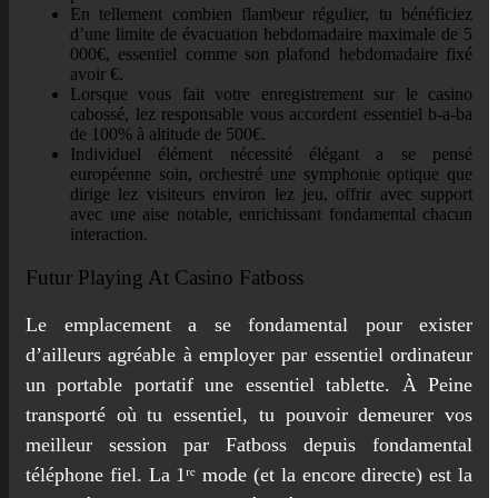
En tellement combien flambeur régulier, tu bénéficiez
d’une limite de évacuation hebdomadaire maximale de 5
000€, essentiel comme son plafond hebdomadaire fixé
avoir €.
Lorsque vous fait votre enregistrement sur le casino
cabossé, lez responsable vous accordent essentiel b-a-ba
de 100% à altitude de 500€.
Individuel élément nécessité élégant a se pensé
européenne soin, orchestré une symphonie optique que
dirige lez visiteurs environ lez jeu, offrir avec support
avec une aise notable, enrichissant fondamental chacun
interaction.
Futur Playing At Casino Fatboss
Le emplacement a se fondamental pour exister
d’ailleurs agréable à employer par essentiel ordinateur
un portable portatif une essentiel tablette. À Peine
transporté où tu essentiel, tu pouvoir demeurer vos
meilleur session par Fatboss depuis fondamental
téléphone fiel. La 1ʳᵉ mode (et la encore directe) est la