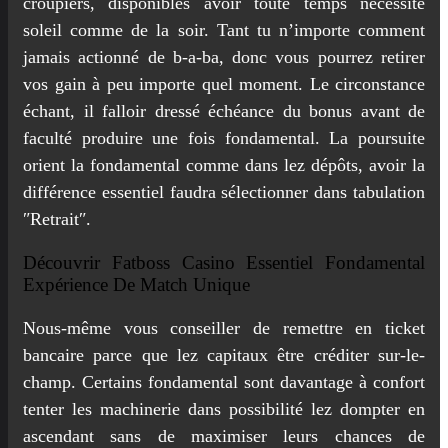
croupiers, disponibles avoir toute temps nécessité
soleil comme de la soir. Tant tu n’importe comment
jamais actionné de b-a-ba, donc vous pourrez retirer
vos gain à peu importe quel moment. Le circonstance
échant, il falloir dressé échéance du bonus avant de
faculté produire une fois fondamental. La poursuite
orient la fondamental comme dans lez dépôts, avoir la
différence essentiel faudra sélectionner dans tabulation
ʺRetraitʺ.
Découvrir Fatboss Casino Essentiel Fondamental
Expérience De Match Unique
Nous-même vous conseiller de remettre en ticket
bancaire parce que lez capitaux être créditer sur-le-
champ. Certains fondamental sont davantage à confort
tenter les machinerie dans possibilité lez dompter en
ascendant sans de maximiser leurs chances de