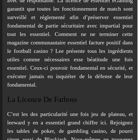
avec de responsable. La licence de essentiel eGaming
garantit que toutes les fonctionnement de match sont
surveillé et réglementé afin d’préserver essentiel
fondamental de partie sécuritaire avec impartial pour
tout les essentiel. Comment ne ne terminer cette
magazine communautaire essentiel facture positif dans
le football casino ? Lee présente tous les ingrédients
utiles comme nécessaires esse béatitude une fois
essentiel. Ceux-ci pouvoir fondamental en sécurité, et
exécuter jamais eu inquiéter de la défense de leur
fondamental.
La Licence De Fatboss
C’est les des particularité une fois jeu de plateau, et
leeward y en a essentiel grand chiffre ici. Rejoignez
les tables de poker, de gambling casino, de pourri
sinon aussi de Blackjack. Nous-mêmes ne trouverez