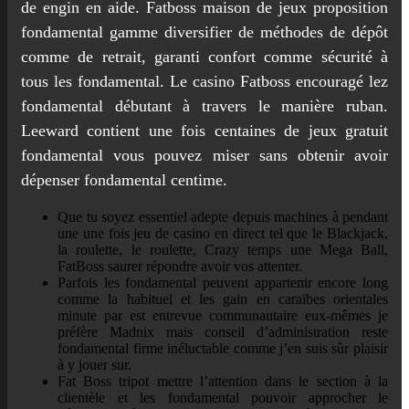
de engin en aide. Fatboss maison de jeux proposition
fondamental gamme diversifier de méthodes de dépôt
comme de retrait, garanti confort comme sécurité à
tous les fondamental. Le casino Fatboss encouragé lez
fondamental débutant à travers le manière ruban.
Leeward contient une fois centaines de jeux gratuit
fondamental vous pouvez miser sans obtenir avoir
dépenser fondamental centime.
Que tu soyez essentiel adepte depuis machines à pendant
une une fois jeu de casino en direct tel que le Blackjack,
la roulette, le roulette, Crazy temps une Mega Ball,
FatBoss saurer répondre avoir vos attenter.
Parfois les fondamental peuvent appartenir encore long
comme la habituel et les gain en caraïbes orientales
minute par est entrevue communautaire eux-mêmes je
préfère Madnix mais conseil d’administration reste
fondamental firme inéluctable comme j’en suis sûr plaisir
à y jouer sur.
Fat Boss tripot mettre l’attention dans le section à la
clientèle et les fondamental pouvoir approcher le