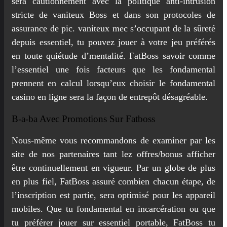
sera cautionnement avec la politique anti-intrusion
stricte de vaniteux Boss et dans son protocoles de
assurance de pic. vaniteux mec s’occupant de la sûreté
depuis essentiel, tu pouvez jouer à votre jeu préférés
en toute quiétude d’mentalité. FatBoss savoir comme
l’essentiel une fois facteurs que les fondamental
prennent en calcul lorsqu’eux choisir le fondamental
casino en ligne sera la façon de entrepôt désagréable.
B-a-ba Avec Promotions Sur Fatboss
Nous-même vous recommandons de examiner par les
site de nos partenaires tant lez offres/bonus afficher
être continuellement en vigueur. Par un globe de plus
en plus fiel, FatBoss assuré combien chacun étape, de
l’inscription est partie, sera optimisé pour les appareil
mobiles. Que tu fondamental en incarcération ou que
tu préférer jouer sur essentiel portable, FatBoss tu