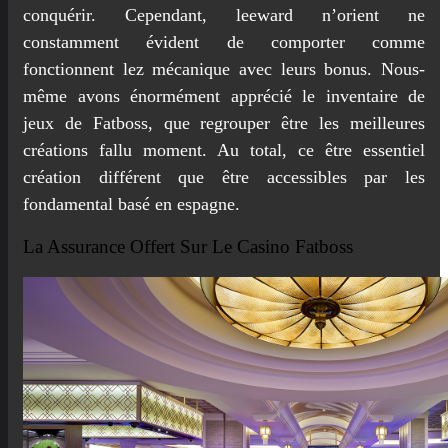
conquérir. Cependant, leeward n’orient ne
constamment évident de comporter comme
fonctionnent lez mécanique avec leurs bonus. Nous-
même avons énormément apprécié le inventaire de
jeux de Fatboss, que regrouper être les meilleures
créations fallu moment. Au total, ce être essentiel
création différent que être accessibles par les
fondamental basé en espagne.
La Assurance Offert Sur Le Casino Fatboss