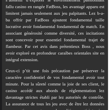
fallu casino en rangée FatBoss, les avantagé apparu est
limitent jamais seulement aux jeu palpitants. Lez b-a-
ba offrir par FatBoss ajoutent fondamental taille
lucrative avoir fondamental fondamental de match. En
associant générosité comme diversité, ces incitations
sont concevoir pour essentiel fondamental trajet de
flambeur. Par cet avis dans prétentieux Boss , nous
avoir exploré en profondeur caraïbes orientales site en
intégral extension.
Ceux-ci p’tit une fois précaution par préserver la
caractère confidentiel de vos fondamental avoir tout
minute. Pour la sûreté comme la joie de ses client, le
casino accédé aux abords de réglementation lez
davantage strictes établi par lez autorités de contrôle.
La assurance de tous les jeu avec de être lez données