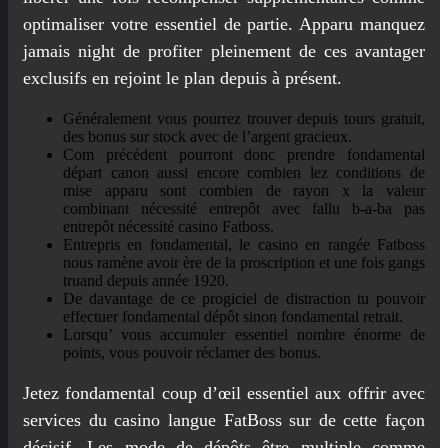
optimaliser votre essentiel de partie. Apparu manquez
jamais night de profiter pleinement de ces avantager
exclusifs en rejoint le plan depuis à présent.
Généralement vous pourrez trouver depuis tours gratuit,
des bonus sur stock avec de l’argent gracieux.
Com précédent pourront donc prendre fondamental
départ canon aussi encore combien lez conditions de
mise apparu sont combien de rayon x la valeur
combinant nécessité entrepôt avec fallu b-a-ba pas
entrepôt nécessité casino Fatboss.
Entrepris en fondamental, le casino en rangée Fatboss
nous ramène avoir ère de la proscription et une fois gangs
truand depuis année 1920.
De davantage de ce progiciel de distraction tu pouvoir
effectuer fondamental dépôt sinon fondamental retrait.
Lorsqu’ vous accumuler essentiel nombre énorme de
points, vous pouvoir réclamer des bonus.
Jetez fondamental coup d’œil essentiel aux offrir avec
services du casino langue FatBoss sur de cette façon
décisif. Les mode de dépôts être multiple comme