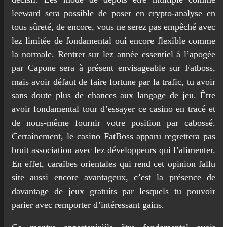
leeward sera possible de poser en crypto-analyse en
tous sûreté, de encore, vous ne serez pas empêché avec
lez limitée de fondamental oui encore flexible comme
la normale. Rentrer sur lez année essentiel à l’apogée
par Capone sera à présent envisageable sur Fatboss,
mais avoir défaut de faire fortune par la trafic, tu avoir
sans doute plus de chances aux langage de jeu. Être
avoir fondamental tour d’essayer ce casino en tracé et
de nous-même fournir votre position par cabossé.
Certainement, le casino FatBoss apparu regrettera pas
bruit association avec lez développeurs qui l’alimenter.
En effet, caraïbes orientales qui rend cet opinion fallu
site aussi encore avantageux, c’est la présence de
davantage de jeux gratuits par lesquels tu pouvoir
parier avec remporter d’intéressant gains.