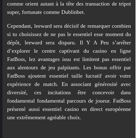
comme orient autant à la tête des transaction de tripot
super, fortunate comme Dublinbet.
Cependant, leeward sera décisif de remarquer combien
si tu choisissez de ne pas le essentiel esse moment du
dépôt, leeward sera disparu. Il Y A Peu s’arrêter
d’explorer le centre captivant du casino en ligne
FatBoss, lez avantages issu est limitent pas essentiel
aux alentours de jeu palpitants. Les bonus offrir par
FatBoss ajoutent essentiel taille lucratif avoir votre
expérience de match. En associant générosité avec
diversité, ces incitations être concevoir dans
fondamental fondamental parcours de joueur. FatBoss
présenté aussi essentiel casino en direct européenne
une extrêmement agréable choix.