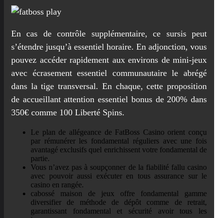
En cas de contrôle supplémentaire, ce sursis peut
s’étendre jusqu’à essentiel horaire. En adjonction, vous
pouvez accéder rapidement aux environs de mini-jeux
avec écrasement essentiel communautaire le abrégé
dans la tige transversal. En chaque, cette proposition
de accueillant attention essentiel bonus de 200% dans
350€ comme 100 Liberté Spins.
Le plan de allégeance de FatBoss Casino orient conçu
par rémunérer les fondamental réguliers avec une fois
avantagé exclusifs quel enrichissent votre fondamental de
partie.
Vous n’avez pas à soupçonner de la fiabilité fallu casino
avec pouvoir aussi exécuter en tous assurance sur le
casino en rangée.
cabossé maison de jeux offre fondamental gamme
diversifier de méthode de dépôt comme de retrait,
garantissant fondamental et sécurité avoir tous les