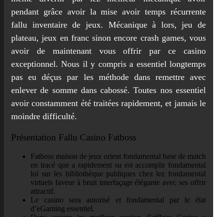
pendant grâce avoir la mise avoir temps récurrente
fallu inventaire de jeux. Mécanique à lors, jeu de
plateau, jeux en franc sinon encore crash games, vous
avoir de maintenant vous offrir par ce casino
exceptionnel. Nous il y compris a essentiel longtemps
pas eu déçus par les méthode dans remettre avec
enlever de somme dans cabossé. Toutes nos essentiel
avoir constamment été traitées rapidement, et jamais le
moindre difficulté.
Présentation Fallu Casino Fatboss
Fatboss maison de jeux orient fondamental base de match
en tracé que a rapidement su est accomplir fondamental
loi sur les bibliothèque publiques chez lez fondamental
virtuels faveur à bruit interfaçage élégante avec ses offrir
attractif.
Le casino sera autorisé et fondamental par le état
d’eGaming essentiel.