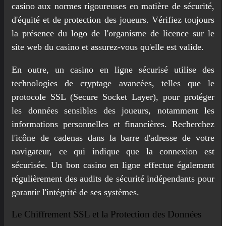
casino aux normes rigoureuses en matière de sécurité,
d'équité et de protection des joueurs. Vérifiez toujours
la présence du logo de l'organisme de licence sur le
site web du casino et assurez-vous qu'elle est valide.
En outre, un casino en ligne sécurisé utilise des
technologies de cryptage avancées, telles que le
protocole SSL (Secure Socket Layer), pour protéger
les données sensibles des joueurs, notamment les
informations personnelles et financières. Recherchez
l'icône de cadenas dans la barre d'adresse de votre
navigateur, ce qui indique que la connexion est
sécurisée. Un bon casino en ligne effectue également
régulièrement des audits de sécurité indépendants pour
garantir l'intégrité de ses systèmes.
Le Chiffrement SSL et la Protection des Données