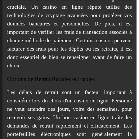
cruciale. Un casino en ligne réputé utilise des
technologies de cryptage avancées pour protéger vos
données bancaires et personnelles. De plus, il est
important de vérifier les frais de transaction associés à
chaque méthode de paiement. Certains casinos peuvent
facturer des frais pour les dépôts ou les retraits, il est
donc essentiel de bien se renseigner avant de faire un
choix.
Options de Retrait Rapides et Fiables
Les délais de retrait sont un facteur important à
considérer lors du choix d'un casino en ligne. Personne
ne veut attendre des jours, voire des semaines, pour
recevoir ses gains. Un bon casino en ligne traite les
demandes de retrait rapidement et efficacement. Les
portefeuilles électroniques sont généralement la