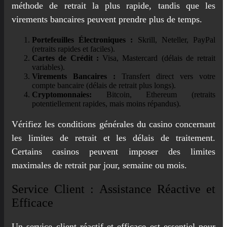
méthode de retrait la plus rapide, tandis que les
virements bancaires peuvent prendre plus de temps.
Portefeuilles Électroniques :
Skrill, Neteller, PayPal
(retraits rapides et faciles).
Cartes de Crédit :
Visa, Mastercard (délais de retrait
variables).
Virements Bancaires :
Transfert direct vers votre
compte bancaire (délais de retrait plus longs).
Cryptomonnaies:
Bitcoin, Ethereum (retraits
potentiellement rapides, mais moins répandus).
Vérifiez les conditions générales du casino concernant
les limites de retrait et les délais de traitement.
Certains casinos peuvent imposer des limites
maximales de retrait par jour, semaine ou mois.
Service Client : Assistance Réactive et
Efficace
Un service client réactif et efficace est essentiel pour