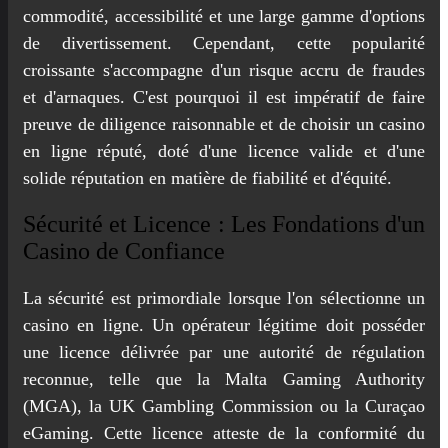
commodité, accessibilité et une large gamme d'options
de divertissement. Cependant, cette popularité
croissante s'accompagne d'un risque accru de fraudes
et d'arnaques. C'est pourquoi il est impératif de faire
preuve de diligence raisonnable et de choisir un casino
en ligne réputé, doté d'une licence valide et d'une
solide réputation en matière de fiabilité et d'équité.
Sécurité et Licence : Les Fondations d'un
Casino de Confiance
La sécurité est primordiale lorsque l'on sélectionne un
casino en ligne. Un opérateur légitime doit posséder
une licence délivrée par une autorité de régulation
reconnue, telle que la Malta Gaming Authority
(MGA), la UK Gambling Commission ou la Curaçao
eGaming. Cette licence atteste de la conformité du