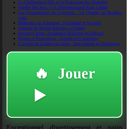
Le Chiffrement SSL et la Protection des Données
Variété des Jeux : Un Divertissement Sans Limite
Les Fournisseurs de Logiciels : La Qualité au Rendez-
vous
Méthodes de Paiement : Flexibilité et Sécurité
Options de Retrait Rapides et Fiables
Service Client : Assistance Réactive et Efficace
Bonus et Promotions : Attraits et Conditions
L'avenir du Casino en Ligne : Innovations et Tendances
🔥 Jouer
▶️
Exceptionnel divertissement et gains