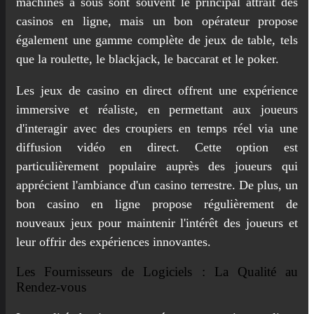
machines à sous sont souvent le principal attrait des
casinos en ligne, mais un bon opérateur propose
également une gamme complète de jeux de table, tels
que la roulette, le blackjack, le baccarat et le poker.
Les jeux de casino en direct offrent une expérience
immersive et réaliste, en permettant aux joueurs
d'interagir avec des croupiers en temps réel via une
diffusion vidéo en direct. Cette option est
particulièrement populaire auprès des joueurs qui
apprécient l'ambiance d'un casino terrestre. De plus, un
bon casino en ligne propose régulièrement de
nouveaux jeux pour maintenir l'intérêt des joueurs et
leur offrir des expériences innovantes.
Les Fournisseurs de Logiciels : La Qualité au
Rendez-vous