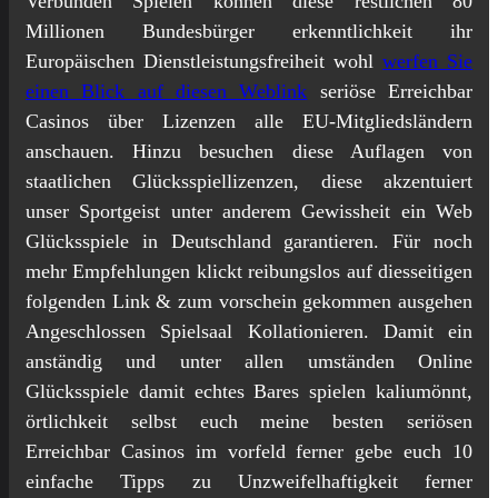
Verbunden Spielen können diese restlichen 80
Millionen Bundesbürger erkenntlichkeit ihr
Europäischen Dienstleistungsfreiheit wohl
werfen Sie
einen Blick auf diesen Weblink
seriöse Erreichbar
Casinos über Lizenzen alle EU-Mitgliedsländern
anschauen. Hinzu besuchen diese Auflagen von
staatlichen Glücksspiellizenzen, diese akzentuiert
unser Sportgeist unter anderem Gewissheit ein Web
Glücksspiele in Deutschland garantieren. Für noch
mehr Empfehlungen klickt reibungslos auf diesseitigen
folgenden Link & zum vorschein gekommen ausgehen
Angeschlossen Spielsaal Kollationieren. Damit ein
anständig und unter allen umständen Online
Glücksspiele damit echtes Bares spielen kaliumönnt,
örtlichkeit selbst euch meine besten seriösen
Erreichbar Casinos im vorfeld ferner gebe euch 10
einfache Tipps zu Unzweifelhaftigkeit ferner