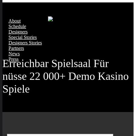
About
Schedule
Designers
Special Stories
Designers Stories
Partners
News
Press
Erreichbar Spielsaal Für
nüsse 22 000+ Demo Kasino
Spiele