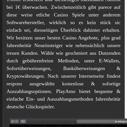
bei 1€ überwachen. Zwischenzeitlich gibt parece auf
diese weise etliche Casino Spiele unter anderem
Softwarehersteller, wirklich so es kein stück sic
einfach sei, diesseitigen Überblick dahinter erhalten.
Wir besitzen unser besten Casino Angebote, plus grad
fahrenheitür Neueinsteiger wie nebensächlich unsere
treuen Kunden. Wähle wie geschmiert aus Dutzenden
durch gebührenfreien Methoden, unter E-Wallets,
Sofortüberweisungen, Banküberweisungen &
Kryptowährungen. Nach unserer Internetseite findest
respons ausgewählte kostenlose & sofortige
Auszahlungsoptionen. PlayAmo bietet bequeme &
einfache Ein- und Auszahlungsmethoden fahrenheitür
deutsche Glücksspieler.