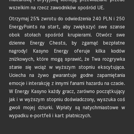
wszelkim na rzecz zawodników spośród UE.
Otrzymaj 25% zwrotu do odwiedzenia 240 PLN i 250
EnergyPoints na start, aby zwiększyć swe szanse
obok stołach spośród krupierami. Otwórz swe
dzienne Energy Chests, by zgarnąć bezpłatne
nagrody! Kasyno Energy oferuje kilka kodów
zniżkowych, które mogą sprawić, że Twa rozgrywka
stanie się wciąż w wyższym stopniu ekscytująca.
Uciecha na żywo gwarantuje godne zapamiętania
emocje i interakcję z innymi fanami hazardu na czacie.
W Energy Kasyno każdy gracz, zarówno początkujący
jak i w wyższym stopniu doświadczony, wyszuka coś
gwoli mojej dziurki. Wpłaty są natychmiastowe w
wypadku e-portfeli i kart płatniczych.