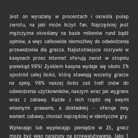
Blackjack W Energycasino
Jest on wyrażany w procentach i określa pułap
zwrotu, na jaki może liczyć fan. Najczęściej jest
mężczyzna określany na bazie milionów rund bądź
spinów, a więc całkowicie niemożliwy do odwiedzenia
przewidzenia dla gracza. Najistotniejsze rozrywki w
kasynach przez internet oferują zwrot w stopniu
poniekąd 98%! Zyskiem kasyna wydaje się około 2%
spośród całej ilości, którą stawiają wszelcy gracze
na spiny. 98% naszej ilości zaś trafi znów do
odwiedzenia użytkowników, naszym wraz jak wygrane
wraz z zabawy. Każde z nich rządzi się swymi
własnymi prawami, a dokładniej – oferuje inny
wariant zabawy, chociaż najczęściej w identyczne gry.
Wpłacając lub wypłacając pieniądze w ZŁ, gracz
może być więc narażony na przewalutowania. Jako 1