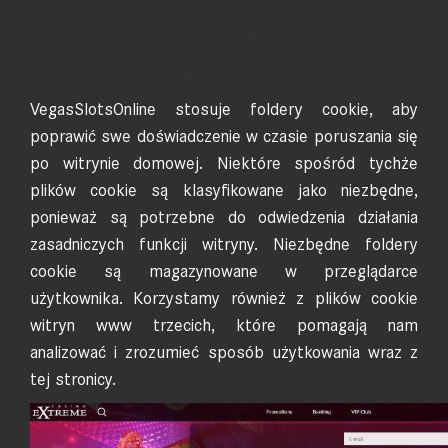
informacje i rozpocząć grę.
Kasyna przez internet oferują różnorodne bonusy, aby
przyciągnąć świeżych graczy i nagradzać lojalność
obecnych użytkowników.
VegasSlotsOnline stosuje foldery cookie, aby
poprawić swe doświadczenie w czasie poruszania się
po witrynie domowej. Niektóre spośród tychże
plików cookie są klasyfikowane jako niezbędne,
ponieważ są potrzebne do odwiedzenia działania
zasadniczych funkcji witryny. Niezbędne foldery
cookie są magazynowane w przeglądarce
użytkownika. Korzystamy również z plików cookie
witryn www trzecich, które pomagają nam
analizować i zrozumieć sposób użytkowania wraz z
tej stronicy.