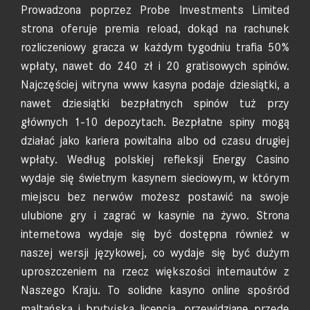
Prowadzona poprzez Probe Investments Limited
strona oferuje premia reload, dokąd na rachunek
rozliczeniowy gracza w każdym tygodniu trafia 50%
wpłaty, nawet do 240 zł i 20 gratisowych spinów.
Najczęściej witryna www kasyna podaje dziesiątki, a
nawet dziesiątki bezpłatnych spinów tuż przy
głównych 1-10 depozytach. Bezpłatne spiny mogą
działać jako kariera powitalna albo od czasu drugiej
wpłaty. Według polskiej refleksji Energy Casino
wydaje się świetnym kasynem sieciowym, w którym
miejscu bez nerwów możesz postawić na swoje
ulubione gry i zagrać w kasynie na żywo. Strona
internetowa wydaje się być dostępna również w
naszej wersji językowej, co wydaje się być dużym
uproszczeniem na rzecz większości internautów z
Naszego Kraju. To solidne kasyno online spośród
maltańską i brytyjską licencją, przewidziane przede