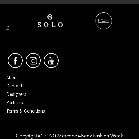
About
Contact
Designers
Partners
Terms & Conditions
Copyright © 2020 Mercedes-Benz Fashion Week