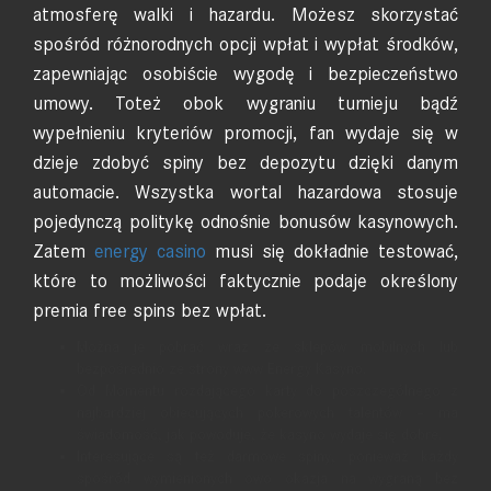
atmosferę walki i hazardu. Możesz skorzystać
spośród różnorodnych opcji wpłat i wypłat środków,
zapewniając osobiście wygodę i bezpieczeństwo
umowy. Toteż obok wygraniu turnieju bądź
wypełnieniu kryteriów promocji, fan wydaje się w
dzieje zdobyć spiny bez depozytu dzięki danym
automacie. Wszystka wortal hazardowa stosuje
pojedynczą politykę odnośnie bonusów kasynowych.
Zatem
energy casino
musi się dokładnie testować,
które to możliwości faktycznie podaje określony
premia free spins bez wpłat.
Można je pobrać wraz ze sklepów mobilnych lub
bezpośrednio ze strony www Energy Kasyno.
Od Momentu rozdającego karty do poszczególnego z
najbardziej obiecujących pokerowych talentów – ma
świadomość, jak powoduje, że ​​kasyno wydaje się dobre.
Interesujące są też darmowe spiny, ponieważ każdy
spośród wymienionych owo okazja na wygraną bez