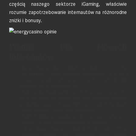
częścią naszego sektorze iGaming, właściwie
rozumie zapotrzebowanie internautów na różnorodne
zniżki i bonusy.
Premia Dla Nowych
Internautów
Energy Kasyno dba o stałych zawodników, co 2-3 dni
udostępniając świeże kampanie promocyjne w postaci
bonusów, gratisowych spinów, zwrotów gotówki lub
turniejów spośród pulą nagród.
Nadprogram objęty wydaje się obrotem wynoszącym x15,
lecz obrót wykonać można wyłącznie w pracach morzem
produktem Legacy of Gems Blitzways, o jakich kwestiach
należy pamiętać, grając wraz z bonusem.
Punkty trafiają na specjalne profil i możemy wydać je w
sklepie – de facto jest jest to forma cashbacku.
Zatem właśnie kasyna wysyłają kod, albo link w który
powinieneś kliknąć, aby potwierdzić każde własne