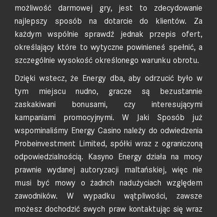
możliwość darmowej gry, jest to zdecydowanie
najlepszy sposób na dotarcie do klientów. Za
każdym wspólnie sprawdź jednak przepis ofert,
określający które to wytyczne powinieneś spełnić, a
szczególnie wysokość określonego warunku obrotu.
Dzięki wstecz, że Energy dba, aby odrzucić było w
tym miejscu nudno, gracze są bezustannie
zaskakiwani bonusami, czy interesującymi
kampaniami promocyjnymi. W Jaki Sposób już
wspominaliśmy Energy Casino należy do odwiedzenia
Probeinvestment Limited, spółki wraz z ograniczoną
odpowiedzialnością. Kasyno Energy działa na mocy
prawnie wydanej autoryzacji maltańskiej, więc nie
musi być mowy o żadnch nadużyciach względem
zawodników. W wypadku wątpliwości, zawsze
możesz dochodzić swych praw kontaktując się wraz