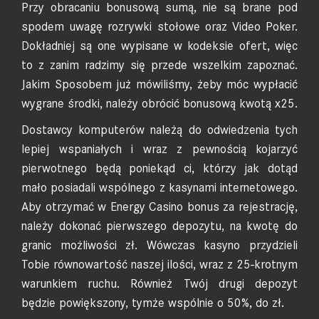
Przy obracaniu bonusową sumą, nie są brane pod
spodem uwagę rozrywki stołowe oraz Video Poker.
Dokładniej są one wypisane w kodeksie ofert, więc
to z zanim radzimy się przede wszelkim zapoznać.
Jakim Sposobem już mówiliśmy, żeby móc wypłacić
wygrane środki, należy obrócić bonusową kwotą x25.
Dostawcy komputerów należą do odwiedzenia tych
lepiej wspaniałych i wraz z pewnością kojarzyć
pierwotnego będą poniekąd ci, którzy jak dotąd
mało posiadali wspólnego z kasynami internetowego.
Aby otrzymać w Energy Casino bonus za rejestrację,
należy dokonać pierwszego depozytu, na kwotę do
granic możliwości zł. Wówczas kasyno przydzieli
Tobie równowartość naszej ilości, wraz z 25-krotnym
warunkiem ruchu. Również Twój drugi depozyt
będzie powiększony, tymże wspólnie o 50%, do zł.