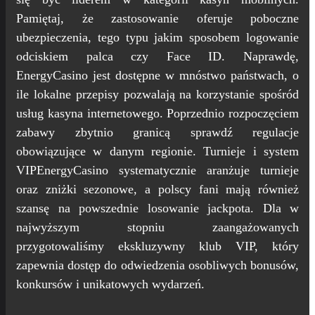
Pamiętaj, że zastosowanie oferuje poboczne
ubezpieczenia, tego typu jakim sposobem logowanie
odciskiem palca czy Face ID. Naprawdę,
EnergyCasino jest dostępne w mnóstwo państwach, o
ile lokalne przepisy pozwalają na korzystanie spośród
usług kasyna internetowego. Poprzednio rozpoczęciem
zabawy zbytnio granicą sprawdź regulacje
obowiązujące w danym regionie. Turnieje i system
VIPEnergyCasino systematycznie aranżuje turnieje
oraz zniżki sezonowe, a polscy fani mają również
szansę na powszednie losowanie jackpota. Dla w
najwyższym stopniu zaangażowanych
przygotowaliśmy ekskluzywny klub VIP, który
zapewnia dostęp do odwiedzenia osobliwych bonusów,
konkursów i unikatowych wydarzeń.