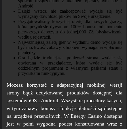
spośród urządzeniami z układem operacyjnym iOS i
Android.
Dzięki wstecz nie zaakceptować wydaje się być
wymagany download plików na Swoje urządzenie.
Przygotowaliśmy korzystną ofertę dla nowych graczy,
która przyniesie dywanom 100% bonusu od momentu
pierwszego depozytu do jednej,000 ZŁ błyskawicznie
według rejestracji.
Najważniejszą zaletą gier w wydaniu demo wydaje się
być możliwość zabawy z brakiem wymagania wpłacania
pieniędzy.
Gra będzie trudniejsza, ponieważ strona wydaje się
otwierana w przeglądarce, która wydaje się być
oddzielnym programem z własnymi paskami stanu i
przyciskami funkcyjnymi.
Możesz korzystać z adaptacyjnej mobilnej wersji
strony bądź dedykowanej produktów dostępnej dla
systemów iOS i Android. Wszystkie procedury kasyna,
w tym zabawy, bonusy i funkcje płatności są dostępne
na urządzeń przenośnych. W Energy Casino dostępna
jest w pełni wygodna podest konstruowana wraz z