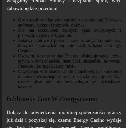
wciągamy Reload Bonusy i bezpłatne spiny, więc
zabawa będzie przednia!
Gry zostały w klarowny sposób zwaśnione na 3 klasy –
automaty, jackpot i rozrywki stołowe.
Nie ma aczkolwiek żadnych opłat związanych z
pierwszą wypłatą w tygodniu.
Zabawy stołowe i poker – kolejna ranga komputerów,
którą musi sprawdzić zupełnie każdy w kasynie Energy
Casino.
Owszem, kasyno online Energy obsługuje także różne
języki, w tym angielski, niemiecki, hiszpański, norweski,
francuski, portugalski czy fiński.
Utrzymana w klimacie lat 80 i zachowująca konkretne
niuanse ówczesnego nurcie rozrywki wydaje się być
czymś absolutnie niepowtarzalnym w dzisiejszym
kasynie.
Biblioteka Gier W Energycasino
Dołącz do odwiedzenia mobilnej społeczności graczy
już dziś i pozyskaj się, czemu Energy Casino wydaje
się być liderem w kategorii kasyn mobilnych.