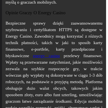
myślą o graczach mobilnych.
Opinie Graczy O Energy Casino
Bezpieczne sprawy dzięki zaawansowanemu
szyfrowaniu i certyfikatom HTTPS są dostępne w
Energy Casino. Zawodnicy mogą korzystać z różnych
technik płatności, takich w jaki to sposób karty
finansowe, e-portfele, karty przedpłacone i
błyskawiczne
energy casino
przelewy finansowe.
Wpłaty są przetwarzane natychmiast, jakie możliwości
zezwala na szybkie rozpoczęcie gry, w trakcie
wówczas gdy wypłaty są dokonywane w ciągu 1-3 dób
roboczych, na podstawie o przyjętą metodą. Platforma
obsługuje dużo walut obcych, takowych jakim
sposobem złoty, euro albo funt szterling, umożliwiając
graczom łatwe zarządzanie środkami. Edycja mobilna
podaje wszelkie rozrywki, zniżki, alternatywy wpłat i