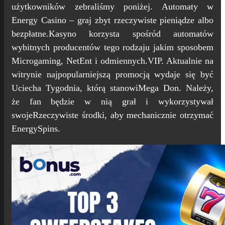
użytkowników zebraliśmy poniżej. Automaty w
Energy Casino – graj zbyt rzeczywiste pieniądze albo
bezpłatne.Kasyno korzysta spośród automatów
wybitnych producentów tego rodzaju jakim sposobem
Microgaming, NetEnt i odmiennych.VIP. Aktualnie na
witrynie najpopularniejszą promocją wydaje się być
Uciecha Tygodnia, którą stanowiMega Don. Należy,
że fan będzie w nią grał i wykorzystywał
swojeRzeczywiste środki, aby mechanicznie otrzymać
EnergySpins.