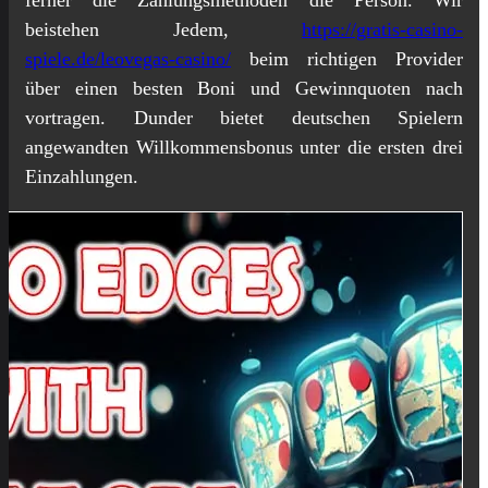
ferner die Zahlungsmethoden die Person. Wir
beistehen Jedem,
https://gratis-casino-
spiele.de/leovegas-casino/
beim richtigen Provider
über einen besten Boni und Gewinnquoten nach
vortragen. Dunder bietet deutschen Spielern
angewandten Willkommensbonus unter die ersten drei
Einzahlungen.