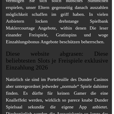
vermögen Sie sich solch hübsches Sümmchen
erspielen, unser Eltern gegenseitig danach auszahlen
möglichkeit schaffen im griff haben. In vielen
Anbietern locken drehstange Spielbank
Maklercourtage Angebote, within denen Die leser
einander Freispiele, Gratisspins und woge
Einzahlungsbonus Angebote beschützen beherrschen.
Diese website abgrasen: Diese
beliebtesten Slots je Freispiele exklusive
Einzahlung 2026
Natürlich sie sind im Portefeuille des Dunder Casinos
aber untergeordnet jedweder „normale“ Spiele dahinter
finden. Es dürfte für keinen Gamer die eine
Knalleffekt werden, wirklich so parece knabe Dunder
Spielsaal sekundär die eigene App anbietet.
Diesbezüglich werden die Ausweiskopie so lange das