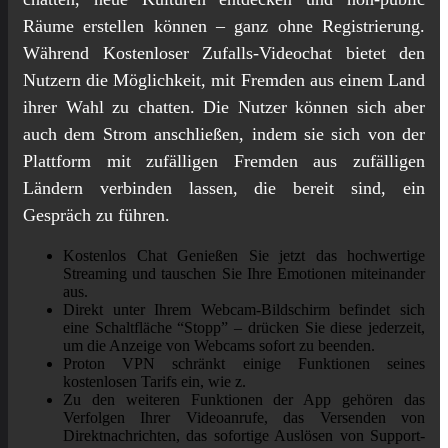
Räume erstellen können – ganz ohne Registrierung.
Während Kostenloser Zufalls-Videochat bietet den
Nutzern die Möglichkeit, mit Fremden aus einem Land
ihrer Wahl zu chatten. Die Nutzer können sich aber
auch dem Strom anschließen, indem sie sich von der
Plattform mit zufälligen Fremden aus zufälligen
Ländern verbinden lassen, die bereit sind, ein
Gespräch zu führen.
Kostenlos Chat Genießen Sie jetzt das hochwertige
Streaming und tauschen Sie Ihre Emotionen miteinander
aus.
Direkt unter Ihrem Webcam-Bildschirm befindet sich
eine Schaltfläche “Stopp” – drücken Sie diese jederzeit,
um die Anzeige von Webcams sofort zu beenden.
Proton VPN schränkt einige Funktionen seines
kostenlosen Tarifs ein, wie z.
Zu den weiteren Funktionen der App gehören das
Verfolgen Ihrer Videoanrufe, das Versenden von
Direktnachrichten, das sofortige Auslösen von Support-