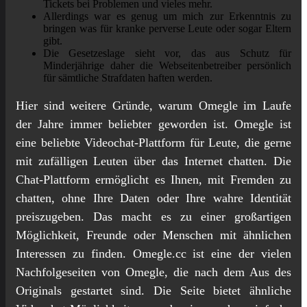
Tickets bei Problemen und vieles mehr.
Allerdings war es genug um mich zur Erkenntnis zu
bringen was für kranke perverse Leute oder sogar Eltern
gibt.
Die Gesetzeslage sieht vor, das aus Schutz für
Minderjährige daher die Webseitenbetreiber persönlich
für sämtliche Strafdaten haften werden.
Hier sind weitere Gründe, warum Omegle im Laufe
der Jahre immer beliebter geworden ist. Omegle ist
eine beliebte Videochat-Plattform für Leute, die gerne
mit zufälligen Leuten über das Internet chatten. Die
Chat-Plattform ermöglicht es Ihnen, mit Fremden zu
chatten, ohne Ihre Daten oder Ihre wahre Identität
preiszugeben. Das macht es zu einer großartigen
Möglichkeit, Freunde oder Menschen mit ähnlichen
Interessen zu finden. Omegle.cc ist eine der vielen
Nachfolgeseiten von Omegle, die nach dem Aus des
Originals gestartet sind. Die Seite bietet ähnliche