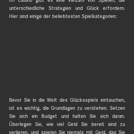
Im Casino gibt es eine Vielzahl von Spielen, die
unterschiedliche Strategien und Glück erfordern.
Hier sind einige der beliebtesten Spielkategorien:
Spielautomaten:
Diese sind für Anfänger besonders
geeignet, da sie einfach zu bedienen sind und keine
speziellen Fähigkeiten erfordern.
Kartenspiele:
Spiele wie Poker und Blackjack erfordern
sowohl Geschick als auch Strategie. Hier ist etwas Übung
vorteilhaft.
Würfelspiele:
Craps und andere Würfelspiele bieten eine
dynamische und spannende Möglichkeit, Ihr Glück zu
versuchen.
Die Grundlagen des Spielens
Bevor Sie in die Welt des Glücksspiels eintauchen,
ist es wichtig, die Grundlagen zu verstehen. Setzen
Sie sich ein Budget und halten Sie sich daran.
Überlegen Sie, wie viel Geld Sie bereit sind zu
verlieren, und spielen Sie niemals mit Geld, das Sie