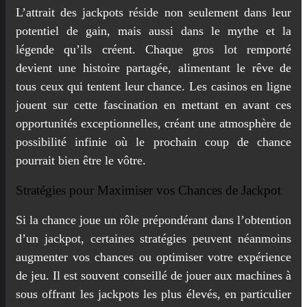
L’attrait des jackpots réside non seulement dans leur
potentiel de gain, mais aussi dans le mythe et la
légende qu’ils créent. Chaque gros lot remporté
devient une histoire partagée, alimentant le rêve de
tous ceux qui tentent leur chance. Les casinos en ligne
jouent sur cette fascination en mettant en avant ces
opportunités exceptionnelles, créant une atmosphère de
possibilité infinie où le prochain coup de chance
pourrait bien être le vôtre.
Stratégies pour Maximiser vos Chances de Jackpot
Si la chance joue un rôle prépondérant dans l’obtention
d’un jackpot, certaines stratégies peuvent néanmoins
augmenter vos chances ou optimiser votre expérience
de jeu. Il est souvent conseillé de jouer aux machines à
sous offrant les jackpots les plus élevés, en particulier