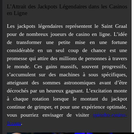
L’Attrait des Jackpots Légendaires dans les Casinos
en Ligne
Les jackpots légendaires représentent le Saint Graal
pour de nombreux joueurs de casino en ligne. L’idée
de transformer une petite mise en une fortune
considérable en un seul coup de chance est une
promesse qui attire des millions de personnes à travers
le monde. Ces gains massifs, souvent progressifs,
s’accumulent sur des machines à sous spécifiques,
atteignant des sommes astronomiques avant d’être
décrochés par un heureux gagnant. L’excitation monte
à chaque rotation lorsque le montant du jackpot
continue de grimper, et pour une expérience optimale,
vous pourriez envisager de visiter
spinalto-casino-
fr.com
.