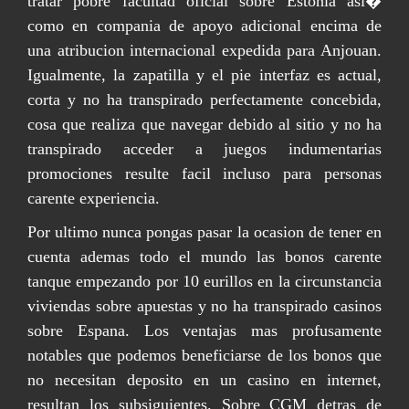
tratar pobre facultad oficial sobre Estonia asi�
como en compania de apoyo adicional encima de
una atribucion internacional expedida para Anjouan.
Igualmente, la zapatilla y el pie interfaz es actual,
corta y no ha transpirado perfectamente concebida,
cosa que realiza que navegar debido al sitio y no ha
transpirado acceder a juegos indumentarias
promociones resulte facil incluso para personas
carente experiencia.
Por ultimo nunca pongas pasar la ocasion de tener en
cuenta ademas todo el mundo las bonos carente
tanque empezando por 10 eurillos en la circunstancia
viviendas sobre apuestas y no ha transpirado casinos
sobre Espana. Los ventajas mas profusamente
notables que podemos beneficiarse de los bonos que
no necesitan deposito en un casino en internet,
resultan los subsiguientes. Sobre CGM detras de