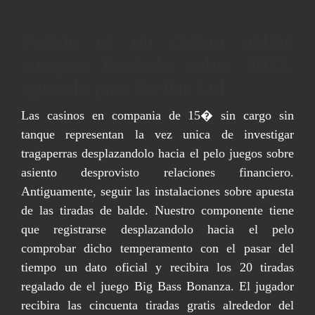
Posido es un casino online
europeo fundado sobre 2022,
operado para Stellar Ltd
Las casinos en compania de 15� sin cargo sin
tanque representan la vez unica de investigar
tragaperras desplazandolo hacia el pelo juegos sobre
asiento desprovisto relaciones financiero.
Antiguamente, seguir las instalaciones sobre apuesta
de las tiradas de balde. Nuestro componente tiene
que registrarse desplazandolo hacia el pelo
comprobar dicho temperamento con el pasar del
tiempo un dato oficial y recibira los 20 tiradas
regalado de el juego Big Bass Bonanza. El jugador
recibira las cincuenta tiradas gratis alrededor del