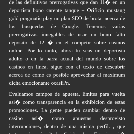
de las definitivos prerrogativas que dan 11� en un
deportista bono carente tanque – Orificio mustang
gold pragmatic play un plan SEO de brotar acerca de
los busquedas de Google. Tenemos varias
prerrogativas innegables de usar un bono falto
deposito de 12 � en el competir sobre casinos
online. Por lo tanto, ahora tu seas un deportista
adulto o en la barra actual del mundo sobre los
casinos en linea, sigue con el texto de descubrir
acerca de como es posible aprovechar al maximum
dicha emocionante ocasii?n.
Evaluamos campos de apuesta, limites para vuelta
asi� como transparencia en la exhibicion de estas
promociones. La gente pueden cambiar dentro de
casino asi� como apuestas desprovisto
interrupciones, dentro de una misma perfil. , que