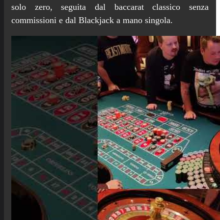
solo zero, seguita dal baccarat classico senza
commissioni e dal Blackjack a mano singola.