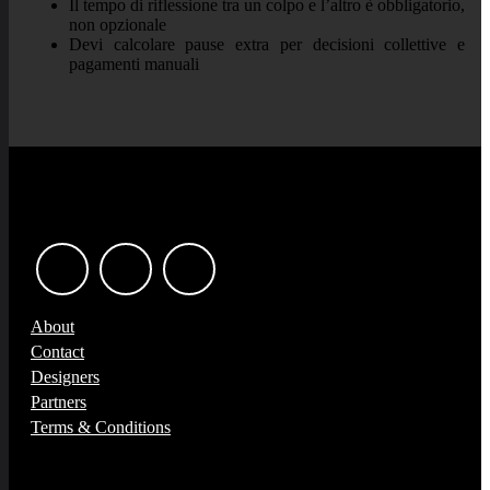
Il tempo di riflessione tra un colpo e l’altro è obbligatorio,
non opzionale
Devi calcolare pause extra per decisioni collettive e
pagamenti manuali
About
Contact
Designers
Partners
Terms & Conditions