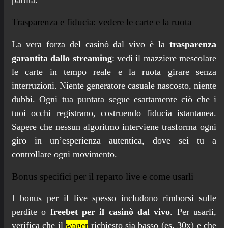
partita.
Trasparenza e fiducia: vedere le carte e la ruota
La vera forza del casinò dal vivo è la
trasparenza
garantita dallo streaming
: vedi il mazziere mescolare
le carte in tempo reale e la ruota girare senza
interruzioni. Niente generatore casuale nascosto, niente
dubbi. Ogni tua puntata segue esattamente ciò che i
tuoi occhi registrano, costruendo fiducia istantanea.
Sapere che nessun algoritmo interviene trasforma ogni
giro in un’esperienza autentica, dove sei tu a
controllare ogni movimento.
Bonus specifici per il reparto live e come usarli
I bonus per il live spesso includono rimborsi sulle
perdite o
freebet per il casinò dal vivo
. Per usarli,
verifica che il
wager
richiesto sia basso (es. 30x) e che