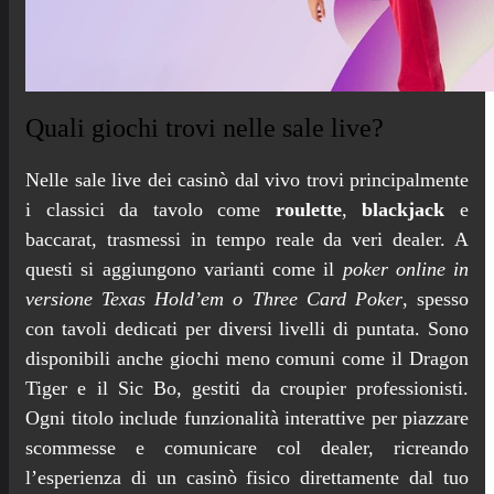
Quali giochi trovi nelle sale live?
Nelle sale live dei casinò dal vivo trovi principalmente
i classici da tavolo come
roulette
,
blackjack
e
baccarat, trasmessi in tempo reale da veri dealer. A
questi si aggiungono varianti come il
poker online in
versione Texas Hold’em o Three Card Poker
, spesso
con tavoli dedicati per diversi livelli di puntata. Sono
disponibili anche giochi meno comuni come il Dragon
Tiger e il Sic Bo, gestiti da croupier professionisti.
Ogni titolo include funzionalità interattive per piazzare
scommesse e comunicare col dealer, ricreando
l’esperienza di un casinò fisico direttamente dal tuo