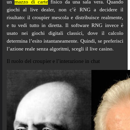
un
mazzo di carte
fisico da una sala vera. Quando
giochi al live dealer, non c’è RNG a decidere il
risultato: il croupier mescola e distribuisce realmente,
e tu vedi tutto in diretta. Il software RNG invece è
usato nei giochi digitali classici, dove il calcolo
determina l’esito istantaneamente. Quindi, se preferisci
l’azione reale senza algoritmi, scegli il live casino.
Il ruolo del croupier e l’interazione in chat