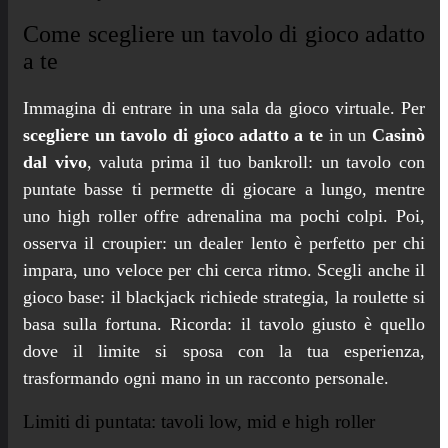
Come scegliere un tavolo di gioco adatto
a te
Immagina di entrare in una sala da gioco virtuale. Per
scegliere un tavolo di gioco adatto a te
in un
Casinò
dal vivo
, valuta prima il tuo bankroll: un tavolo con
puntate basse ti permette di giocare a lungo, mentre
uno high roller offre adrenalina ma pochi colpi. Poi,
osserva il croupier: un dealer lento è perfetto per chi
impara, uno veloce per chi cerca ritmo. Scegli anche il
gioco base: il blackjack richiede strategia, la roulette si
basa sulla fortuna. Ricorda: il tavolo giusto è quello
dove il limite si sposa con la tua esperienza,
trasformando ogni mano in un racconto personale.
Limiti di puntata: tavoli low, mid e high roller