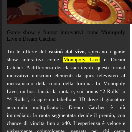
Game show e format innovativi come Monopoly
Live e Dream Catcher
Tra le offerte del
casinò dal vivo
, spiccano i game
show interattivi come
Monopoly Live
e Dream
Catcher. A differenza dei classici tavoli, questi format
innovativi uniscono elementi da quiz televisivo al
meccanismo della ruota della fortuna. In Monopoly
Live, un host lancia la ruota e, sui bonus “2 Rolls” o
“4 Rolls”, si apre un tabellone 3D dove il giocatore
accumula moltiplicatori. Dream Catcher è più
immediato: la ruota segmentata decide il premio, con
chance di vincita fino a x40. L’esperienza è veloce e
visivamente coinvolgente, pensata per chi cerca