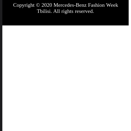
Copyright © 2020 Mercedes-Benz Fashion Week
Tbilisi. All rights reserved.