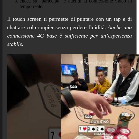
clicca su “partecipa” e attendi la connessione video in
tempo reale.
Il touch screen ti permette di puntare con un tap e di
chattare col croupier senza perdere fluidità.
Anche una
connessione 4G base è sufficiente per un’esperienza
stabile.