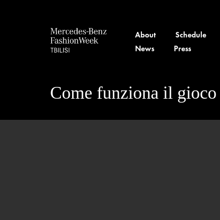
About
Schedule
News
Press
Come funziona il gioco 