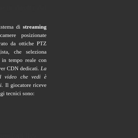
e in diretta dal
sistema di
streaming
amere posizionate
urato da ottiche PTZ
sta, che seleziona
o in tempo reale con
rver CDN dedicati.
La
il video che vedi è
i.
Il giocatore riceve
ggi tecnici sono:
sessioni live