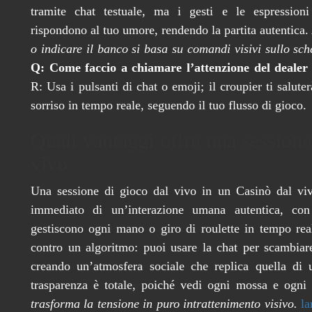
tramite chat testuale, ma i gesti e le espressioni
rispondono al tuo umore, rendendo la partita autentica.
o indicare il banco si basa su comandi visivi sullo sc
Q: Come faccio a chiamare l’attenzione del dealer 
R: Usa i pulsanti di chat o emoji; il croupier ti salut
sorriso in tempo reale, seguendo il tuo flusso di gioco.
Quali vantaggi offre una sessione
vivo
Una sessione di gioco dal vivo in un Casinò dal viv
immediato di un’interazione umana autentica, con
gestiscono ogni mano o giro di roulette in tempo rea
contro un algoritmo: puoi usare la chat per scambiare
creando un’atmosfera sociale che replica quella di 
trasparenza è totale, poiché vedi ogni mossa e ogni 
trasforma la tensione in puro intrattenimento visivo.
la