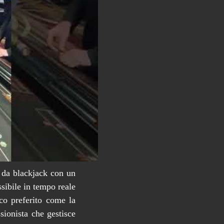
o da blackjack con un
sibile in tempo reale
oco preferito come la
ssionista che gestisce