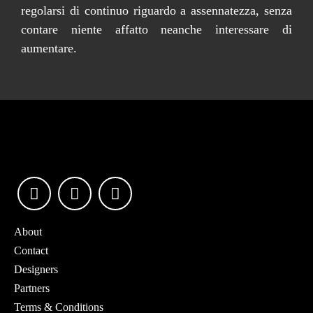
regolarsi di continuo riguardo a assennatezza, senza
contare niente affatto neanche interessare di
aumentare.
About
Contact
Designers
Partners
Terms & Conditions