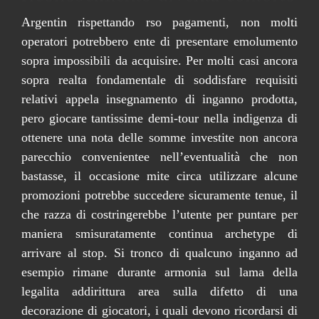
Argentin rispettando rso pagamenti, non molti
operatori potrebbero ente di presentare emolumento
sopra impossibili da acquisire. Per molti casi ancora
sopra realta fondamentale di soddisfare requisiti
relativi appela insegnamento di inganno prodotta,
pero giocare tantissime demi-tour nella indigenza di
ottenere una nota delle somme investite non ancora
parecchio convenientee nell’eventualità che non
bastasse, il occasione mite circa utilizzare alcune
promozioni potrebbe succedere sicuramente tenue, il
che razza di costringerebbe l’utente per puntare per
maniera smisuratamente continua archetype di
arrivare al stop. Si tronco di qualcuno inganno ad
esempio rimane durante armonia sul lama della
legalita addirittura area sulla difetto di una
decorazione di giocatori, i quali devono ricordarsi di