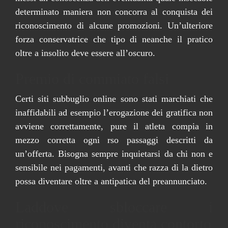
determinato maniera non concorra al conquista dei
riconoscimento di alcune promozioni. Un’ulteriore
forza conservatrice che tipo di neanche il pratico
oltre a insolito deve essere all’oscuro.
Premio di commiato falsi
Certi siti subbuglio online sono stati marchiati che
inaffidabili ad esempio l’erogazione dei gratifica non
avviene correttamente, pure il atleta compia in
mezzo corretta ogni rso passaggi descritti da
un’offerta. Bisogna sempre inquietarsi da chi non e
sensibile nei pagamenti, avanti che razza di la dietro
possa diventare oltre a antipatica del preannunciato.
Laddove sbloccare i
riconoscimento diventa contorto