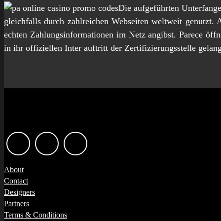
Die aufgeführten Unterfangen
gleichfalls durch zahlreichen Webseiten weltweit genutzt
echten Zahlungsinformationen im Netz angibst. Parece öffne
in ihr offiziellen Inter auftritt der Zertifizierungsstelle gelan
About
Contact
Designers
Partners
Terms & Conditions