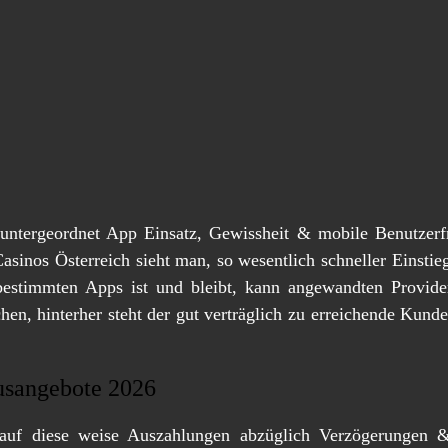
 untergeordnet App Einsatz, Gewissheit & mobile Benutzerfr
asinos Österreich sieht man, so wesentlich schneller Einstie
estimmten Apps ist und bleibt, kann angewandten Provide
hen, hinterher steht der gut verträglich zu erreichende Kund
usangebote 2026
, auf diese weise Auszahlungen abzüglich Verzögerungen 