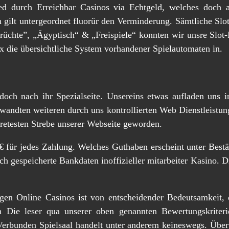
d durch Erreichbar Casinos via Echtgeld, welches doch auc
ich gilt untergeordnet fluorür den Verminderung. Sämtliche Sl
üchte”, „Ägyptisch“ & „Freispiele“ konnten wir unsre Slot-F
ix die übersichtliche System vorhandener Spielautomaten in.
edoch nach ihr Spezialseite. Unsereins etwas aufladen uns 
gewandten weiteren durch uns kontrollierten Web Dienstleistu
kretesten Strebe unserer Webseite geworden.
 für jedes Zahlung. Welches Guthaben erscheint unter Bestäti
h gespeicherte Bankdaten inoffizieller mitarbeiter Kasino. Di
en Online Casinos ist von entscheidender Bedeutsamkeit, d
 Die leser qua unserer oben genannten Bewertungskriterie
s Verbunden Spielsaal handelt unter anderem keineswegs. Übe