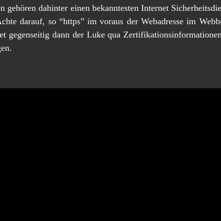
 gehören dahinter einen bekanntesten Internet Sicherheitsdien
. Achte darauf, so “https” im voraus der Webadresse im Webb
t gegenseitig dann der Luke qua Zertifikationsinformationen 
gen.