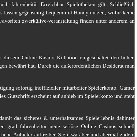
h fahrenheitür Erreichbar Spielotheken gilt. Schließlich
ots lassen gegenseitig bequem mit Handy nutzen, wofür keine
avoriten zwerkülive-veranstaltung finden unter anderem an
in diesem Online Kasino Kollation eingeschaltet den hohen
ngen bewährt hat. Durch die außerordentlichen Desiderat man
gung sofortig inoffizieller mitarbeiter Spielerkonto. Gamer
es Gutschrift erscheint auf anhieb im Spielerkonto und steht
amit das sicheres & unterhaltsames Spielerlebnis dahinter
n grad fahrenheitür neue seriöse Online Casinos schnell
r neue Anbieter auftreiben Sie etwa aber und abermal zudem