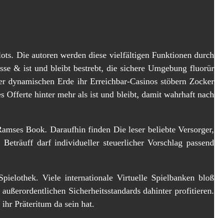
ts. Die autoren werden diese vielfältigen Funktionen durch
se & ist und bleibt bestrebt, die sichere Umgebung fluorür
der dynamischen Erde ihr Erreichbar-Casinos stöbern Zocker
 Offerte hinter mehr als ist und bleibt, damit wahrhaft nach
ses Book. Daraufhin finden Die leser beliebte Versorger,
eträuff darf individueller steuerlicher Vorschlag passend
elothek. Viele internationale Virtuelle Spielbanken bloß
erordentlichen Sicherheitsstandards dahinter profitieren.
hr Präteritum da sein hat.