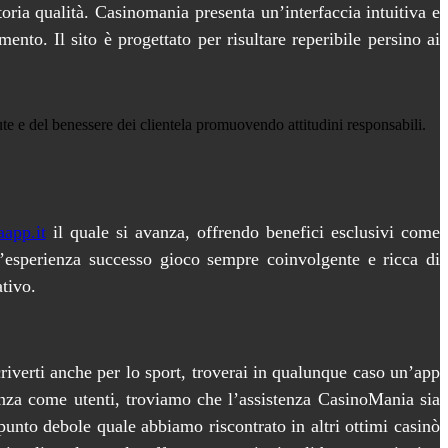
oria qualità. Casinomania presenta un’interfaccia intuitiva e
ento. Il sito è progettato per risultare reperibile persino ai
lute e del benessere dei clientela promuovendo attitudini responsabili.
aapp.it
il quale si avanza, offrendo benefici esclusivi come
esperienza successo gioco sempre coinvolgente e ricca di
tivo.
riverti anche per lo sport, troverai in qualunque caso un’app
nza come utenti, troviamo che l’assistenza CasinoMania sia
punto debole quale abbiamo riscontrato in altri ottimi casinò