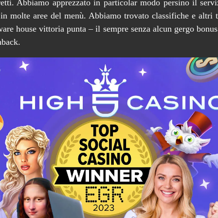
etti. Abbiamo apprezzato in particolar modo persino il serviz
ti in molte aree del menù. Abbiamo trovato classifiche e altri t
are house vittoria punta – il sempre senza alcun gergo bonus 
hback.