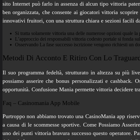
sito Internet può farlo in assenza di alcun tipo vittoria pa
ben organizzata, che consente ai giocatori vittoria scoprire 
innovativi fruitori, con una struttura chiara e sezioni facili d
Si tratta solamente vittoria una delle numerose opzioni quale la p
L’approccio dei responsabili vittoria codesto portale si fonda su
Osservando La fase successo iscrizione vengono richiesti un doc
Metodi Di Acconto E Ritiro Con Lo Traguar
Il suo programma fedeltà, strutturato in altezza su più li
possiamo asserire che bonus personalizzati e cashback. 
opportunità. Confusione Mania permette vittoria decidere tr
Faq – Casinomania App Mobile
Purtroppo non abbiamo trovato una CasinoMania app riservata 
a causa di le scommesse sportive. Come Possiamo Asserire 
uno dei punti vittoria bravura successo questo operatore. Pa