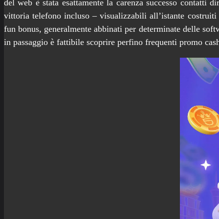
del web è stata esattamente la carenza successo contatti dir
vittoria telefono incluso – visualizzabili all’istante costrui
fun bonus, generalmente abbinati per determinate delle softw
in passaggio è fattibile scoprire perfino frequenti promo cas