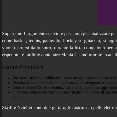
Superiamo l’argomento calcio e passiamo per analizzare pers
come basket, tennis, pallavolo, hockey su ghiaccio, si agg
vuole distrarsi dallo sport, durante la lista compaiono pe
rispettate, è fattibile contattare Mania Casinò tramite i canal
Game Providers
Pur senza strafare, l’allibratore riesce in ogni caso a annunciare
Si tratta di una moderazione necessaria per salvaguardare ai gioc
Sono inclusi i Giochi Premium, varie varianti ancora oggi Roulet
Ciascuno i dati quale verranno inseriti durante la fase di regis
pagina.
Skrill e Neteller sono due pertafogli costruiti in pelle elett