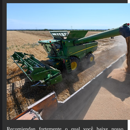
Recomiendan fortemente o qual você baixe nosso