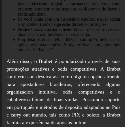
planeta electronic digital, as apostas on the internet sony
ericsson tornaram uma maneira well-known de lazer e
renda additional.
Se você conta com um dispositivo Android e quer baixar
o aplicativo Brabet, siga estas discretos instruções.
Nestes Casos, constantemente la cual receber o aviso de
atualização, não hesitemos em realizá-la.
Proprietários de aparelhos iOS tem an op??o de buscar o
aplicativo diretamente na Software Retail store, buscando
através de “Brabet”.
Além disso, o Brabet é popularizado através de suas
promoções atrativas e odds competitivas. A Brabet
sony ericsson destaca asi como alguma opção atraente
para apostadores brasileiros, oferecendo alguma
organizacion intuitiva, odds competitivas e o
caballeroso bônus de boas-vindas. Possuindo suporte
em português e métodos de deposito adaptados ao País
e carry out mundo, tais como PIX e boleto, a Brabet
facilita a experiência de apostas online.