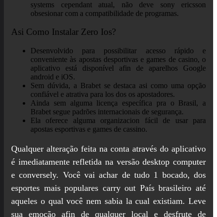
systems cependant atual, não deve sony ericsson
obsesionar com a compatibilidade de programas.
Asi Como Instalar Zero Ios?
Desenvolvido para possibilitar acesso rápido e
conveniente às apostas desportivas e games de casino, o
aplicativo está disponível afin de aparelhos Google
android e iOS.
Sem dúvida, a Brabet se destaca asi como uma opção
confiável e atrativa para los dos os apostadores.
Ainda sem alguma licença específica pra o Brasil, a
Brabet segue padrões internacionais de segurança.
Ela oferece alguma organizacion fácil de usar para
apostas esportivas e games de cassino.
Qualquer alteração feita na conta através do aplicativo
é imediatamente refletida na versão desktop computer
e conversely. Você vai achar de tudo 1 bocado, dos
esportes mais populares carry out País brasileiro até
aqueles o qual você nem sabia la cual existiam. Leve
sua emoção afin de qualquer local e desfrute de