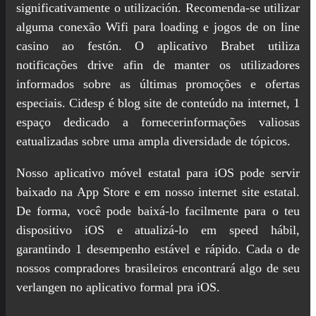
significativamente o utilización. Recomenda-se utilizar
alguma conexão Wifi para loading e jogos de on line
casino ao festón. O aplicativo Brabet utiliza
notificações drive afin de manter os utilizadores
informados sobre as últimas promoções e ofertas
especiais. Cidesp é blog site de conteúdo na internet, 1
espaço dedicado a fornecerinformações valiosas
eatualizadas sobre uma ampla diversidade de tópicos.
Nosso aplicativo móvel estatal para iOS pode servir
baixado na App Store e em nosso internet site estatal.
De forma, você pode baixá-lo facilmente para o teu
dispositivo iOS e atualizá-lo em speed hábil,
garantindo 1 desempenho estável e rápido. Cada o de
nossos compradores brasileiros encontrará algo de seu
verlangen no aplicativo formal pra iOS.