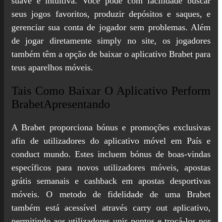
suave e intuitiva. Você pode com facilidade buscar
seus jogos favoritos, produzir depósitos e saques, e
gerenciar sua conta de jogador sem problemas. Além
de jogar diretamente simply no site, os jogadores
também têm a opção de baixar o aplicativo Brabet para
teus aparelhos móveis.
Tais Como Baixar O Aplicativo Perform
BrabetApresentando
A Brabet proporciona bónus e promoções exclusivas
afin de utilizadores do aplicativo móvel em País e
conduct mundo. Estes incluem bónus de boas-vindas
específicos para novos utilizadores móveis, apostas
grátis semanais e cashback em apostas desportivas
móveis. O metodo de fidelidade de uma Brabet
também está acessível através carry out aplicativo,
permitindo aos utilizadores unir pontos e trocá-los por