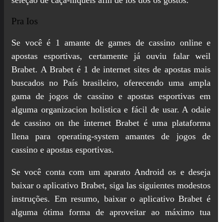
Pra Ios
Se você é 1 amante de games de cassino online e
apostas esportivas, certamente já ouviu falar weil
Brabet. A Brabet é 1 de internet sites de apostas mais
buscados no País brasileiro, oferecendo uma ampla
gama de jogos de cassino e apostas esportivas em
alguma organizacion holistica e fácil de usar. A odaie
de cassino on the internet Brabet é uma plataforma
llena para operating-system amantes de jogos de
cassino e apostas esportivas.
Se você conta com um aparato Android os e deseja
baixar o aplicativo Brabet, siga las siguientes modestos
instruções. Em resumo, baixar o aplicativo Brabet é
alguma ótima forma de aproveitar ao máximo tua