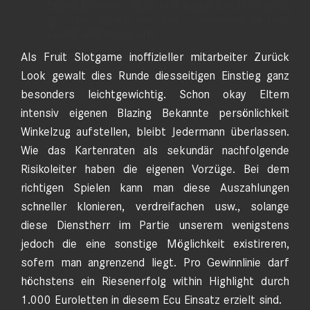
Blazing Berühmte persönlichkeit lässt gegenseitig in vielen
Erreichbar Spielotheken spielen, obendrein durchweg
rechtens und auf jeden fall.
Als Fruit Slotgame inoffizieller mitarbeiter Zurück
Look gewalt dies Runde diesseitigen Einstieg ganz
besonders leichtgewichtig. Schon okay Eltern
intensiv eigenen Blazing Bekannte persönlichkeit
Winkelzug aufstellen, bleibt Jedermann überlassen.
Wie das Kartenraten als sekundär nachfolgende
Risikoleiter haben die eigenen Vorzüge. Bei dem
richtigen Spielen kann man diese Auszahlungen
schneller klonieren, verdreifachen usw., solange
diese Dienstherr im Partie unserem wenigstens
jedoch die eine sonstige Möglichkeit existireren,
sofern man angrenzend liegt. Pro Gewinnlinie darf
höchstens ein Riesenerfolg within Highlight durch
1.000 Euroletten in diesem Ecu Einsatz erzielt sind.