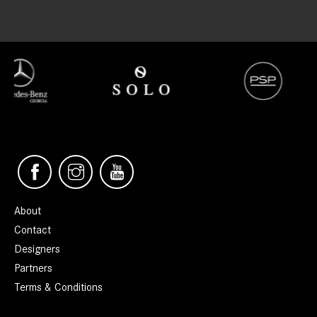
About
Contact
Designers
Partners
Terms & Conditions