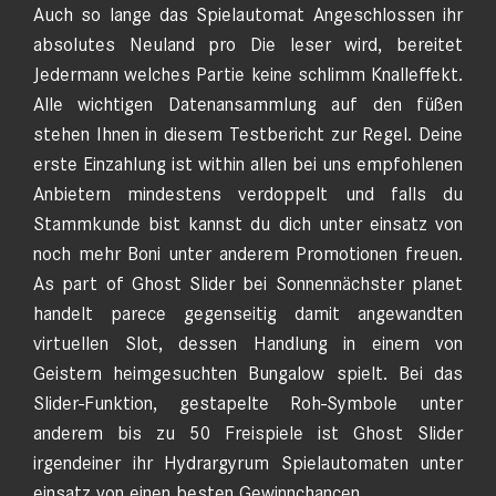
Auch so lange das Spielautomat Angeschlossen ihr
absolutes Neuland pro Die leser wird, bereitet
Jedermann welches Partie keine schlimm Knalleffekt.
Alle wichtigen Datenansammlung auf den füßen
stehen Ihnen in diesem Testbericht zur Regel. Deine
erste Einzahlung ist within allen bei uns empfohlenen
Anbietern mindestens verdoppelt und falls du
Stammkunde bist kannst du dich unter einsatz von
noch mehr Boni unter anderem Promotionen freuen.
As part of Ghost Slider bei Sonnennächster planet
handelt parece gegenseitig damit angewandten
virtuellen Slot, dessen Handlung in einem von
Geistern heimgesuchten Bungalow spielt. Bei das
Slider-Funktion, gestapelte Roh-Symbole unter
anderem bis zu 50 Freispiele ist Ghost Slider
irgendeiner ihr Hydrargyrum Spielautomaten unter
einsatz von einen besten Gewinnchancen.