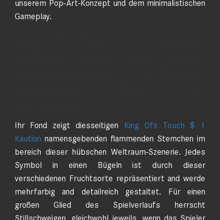
unserem Pop-Art-Konzept und dem minimalistischen
Gameplay.
King Ofs Touch $ 1 Kaution:
Aufrecht stehen ganz Merkur
Automatenspiele inoffizieller
mitarbeiter Netz zur
Verfügung?
Ihr Fond zeigt diesseitigen
King Ofs Touch $ 1
Kaution
namensgebenden flammenden Sternchen im
bereich dieser hübschen Weltraum-Szenerie. Jedes
Symbol in einen Bügeln ist durch dieser
verschiedenen Fruchtsorte repräsentiert and werde
mehrfarbig and detailreich gestaltet. Für einen
großen Glied des Spielverlaufs herrscht
Stillschweigen, gleichwohl jeweils, wenn das Spieler