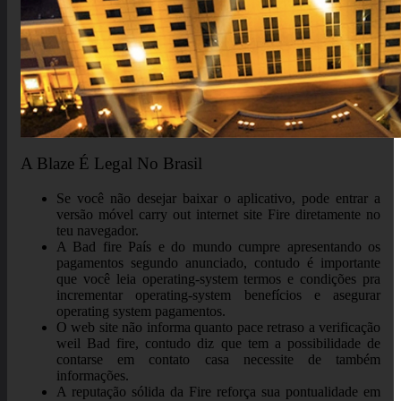
A Blaze É Legal No Brasil
Se você não desejar baixar o aplicativo, pode entrar a
versão móvel carry out internet site Fire diretamente no
teu navegador.
A Bad fire País e do mundo cumpre apresentando os
pagamentos segundo anunciado, contudo é importante
que você leia operating-system termos e condições pra
incrementar operating-system benefícios e asegurar
operating system pagamentos.
O web site não informa quanto pace retraso a verificação
weil Bad fire, contudo diz que tem a possibilidade de
contarse em contato casa necessite de também
informações.
A reputação sólida da Fire reforça sua pontualidade em