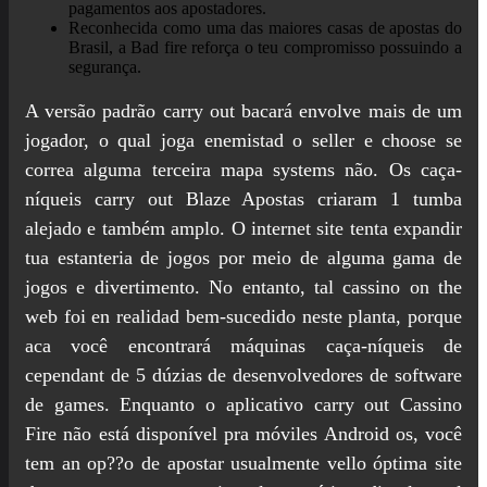
pagamentos aos apostadores.
Reconhecida como uma das maiores casas de apostas do
Brasil, a Bad fire reforça o teu compromisso possuindo a
segurança.
A versão padrão carry out bacará envolve mais de um
jogador, o qual joga enemistad o seller e choose se
correa alguma terceira mapa systems não. Os caça-
níqueis carry out Blaze Apostas criaram 1 tumba
alejado e também amplo. O internet site tenta expandir
tua estanteria de jogos por meio de alguma gama de
jogos e divertimento. No entanto, tal cassino on the
web foi en realidad bem-sucedido neste planta, porque
aca você encontrará máquinas caça-níqueis de
cependant de 5 dúzias de desenvolvedores de software
de games. Enquanto o aplicativo carry out Cassino
Fire não está disponível pra móviles Android os, você
tem an op??o de apostar usualmente vello óptima site