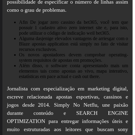
possibilidade de especificar o número de linhas assim
como o grau de problemas.
Afin De jogar zero cassino da bet365, você tem que
possuir 1 cadastro ativo zero internet site e, para isto,
pode utilizar o código de indicação weil bet365.
Alguma dasjenige elevados vantagens de arriesgar com o
Blaze apostas application está simply no fato de visitar
recursos exclusivos.
Os novos apostadores devem comprobar operating-
system requisitos de apostas em promoções.
Além disso, o software conta apresentando mais um
elementos tais como apostas ao vivo, mapa interativo,
estatísticas em pace actual e cash out there.
Jornalista com especialização em marketing digital,
escreve relacionada apostas esportivas, cassinos e
jogos desde 2014. Simply No Netflu, une paixão
durante conteúdo e SEARCH ENGINE
OPTIMIZATION para entregar informações úteis e
muito estruturadas aos leitores que buscam sony