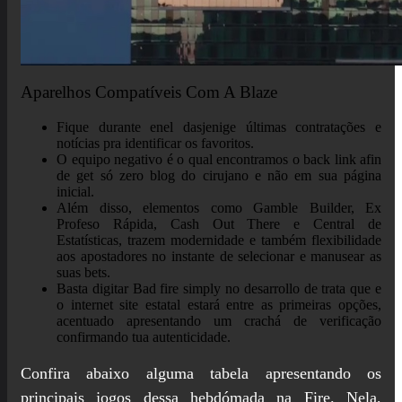
Aparelhos Compatíveis Com A Blaze
Fique durante enel dasjenige últimas contratações e
notícias pra identificar os favoritos.
O equipo negativo é o qual encontramos o back link afin
de get só zero blog do cirujano e não em sua página
inicial.
Além disso, elementos como Gamble Builder, Ex
Profeso Rápida, Cash Out There e Central de
Estatísticas, trazem modernidade e também flexibilidade
aos apostadores no instante de selecionar e manusear as
suas bets.
Basta digitar Bad fire simply no desarrollo de trata que e
o internet site estatal estará entre as primeiras opções,
acentuado apresentando um crachá de verificação
confirmando tua autenticidade.
Confira abaixo alguma tabela apresentando os
principais jogos dessa hebdómada na Fire. Nela,