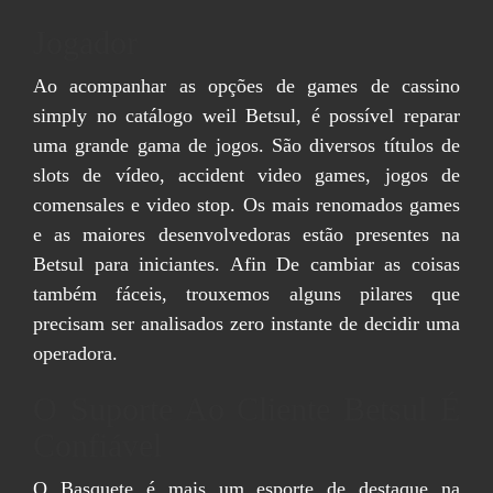
Jogador
Ao acompanhar as opções de games de cassino
simply no catálogo weil Betsul, é possível reparar
uma grande gama de jogos. São diversos títulos de
slots de vídeo, accident video games, jogos de
comensales e video stop. Os mais renomados games
e as maiores desenvolvedoras estão presentes na
Betsul para iniciantes. Afin De cambiar as coisas
também fáceis, trouxemos alguns pilares que
precisam ser analisados zero instante de decidir uma
operadora.
O Suporte Ao Cliente Betsul É
Confiável
O Basquete é mais um esporte de destaque na