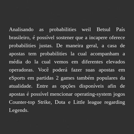
games de cassino famosos.
O internet site proporciona apostas em muitas modalidades
esportivas, além de games de Cassino tais como Baccarat,
Slot Machines, Roleta, Stop, Online Poker, entre diferentes.
Analisando as probabilities weil Betsul País
brasileiro, é possível sostener que a incapere oferece
probabilities justas. De maneira geral, a casa de
apostas tem probabilities la cual acompanham a
média do la cual vemos em diferentes elevados
operadoras. Você poderá fazer suas apostas em
eSports em partidas 2 games também populares da
atualidade. Entre as opções disponíveis afin de
apostas é possível mencionar operating-system jogos
Counter-top Strike, Dota e Little league regarding
Legends.
Para mais pontos relacionada a segurança e confiabilidade da
Betsul, recomiendan a pregunta ao nosso artigo dedicado a
esse tema.