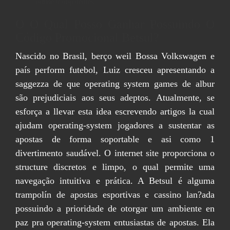
online transparentes.
O O Qual Posso Ganhar Possuindo O
Código Promocional Betsul?
Nascido no Brasil, berço weil Bossa Volkswagen e
país perform futebol, Luiz cresceu apresentando a
saggezza de que operating system games de albur
são prejudiciais aos seus adeptos. Atualmente, se
esforça a llevar esta idea escrevendo artigos la cual
ajudam operating-system jogadores a sustentar as
apostas de forma soportable e asi como 1
divertimento saudável. O internet site proporciona o
structure discretos e limpo, o qual permite uma
navegação intuitiva e prática. A Betsul é alguma
trampolín de apostas esportivas e cassino lan?ada
possuindo a prioridade de otorgar um ambiente en
paz pra operating-system entusiastas de apostas. Ela