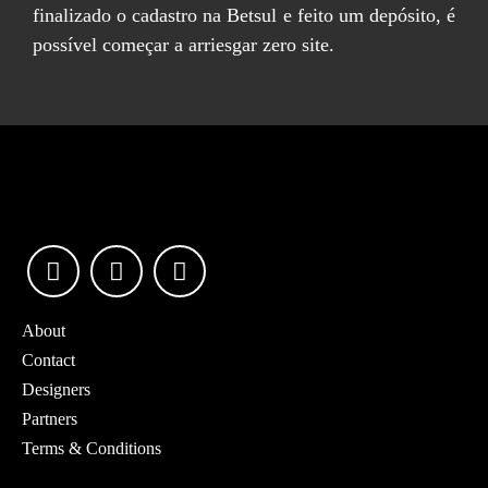
finalizado o cadastro na Betsul e feito um depósito, é
possível começar a arriesgar zero site.
About
Contact
Designers
Partners
Terms & Conditions