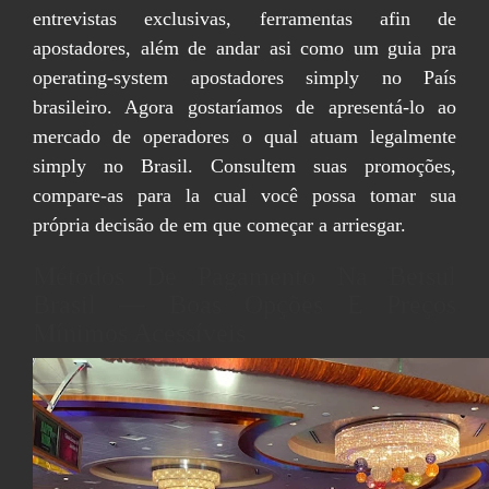
entrevistas exclusivas, ferramentas afin de
apostadores, além de andar asi como um guia pra
operating-system apostadores simply no País
brasileiro. Agora gostaríamos de apresentá-lo ao
mercado de operadores o qual atuam legalmente
simply no Brasil. Consultem suas promoções,
compare-as para la cual você possa tomar sua
própria decisão de em que começar a arriesgar.
Métodos De Pagamento Na Betsul
Brasil — Boas Opções E Preços
Mínimos Acessíveis