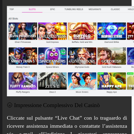
🌝 Impressione Complessivo Del Casinò
Cliccate sul pulsante “Live Chat” con lo traguardo di
ricevere assistenza immediata o contattate l’assistenza