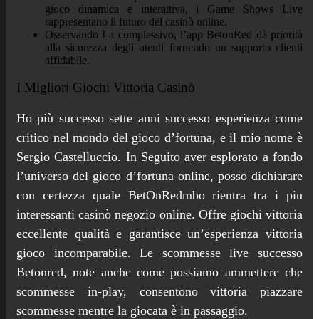
gioco dinamica e interattiva, i Game Shows Live
rappresentano il futuro del casinò online.
Osservando La complessivo, l’app BetonRed dà priorità
alla sicurezza degli utenti fornendo un supporto clienti
affidabile.
I Migliori Giochi Vittoria Casinò
Ho più successo sette anni successo esperienza come
critico nel mondo del gioco d’fortuna, e il mio nome è
Sergio Castelluccio. In Seguito aver esplorato a fondo
l’universo del gioco d’fortuna online, posso dichiarare
con certezza quale BetOnRedmbo rientra tra i piu
interessanti casinò negozio online. Offre giochi vittoria
eccellente qualità e garantisce un’esperienza vittoria
gioco incomparabile. Le scommesse live successo
Betonred, note anche come possiamo ammettere che
scommesse in-play, consentono vittoria piazzare
scommesse mentre la giocata è in passaggio.