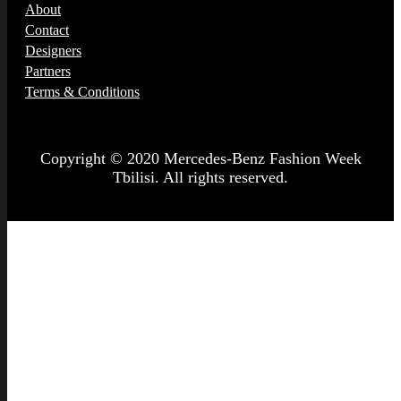
About
Contact
Designers
Partners
Terms & Conditions
Copyright © 2020 Mercedes-Benz Fashion Week
Tbilisi. All rights reserved.