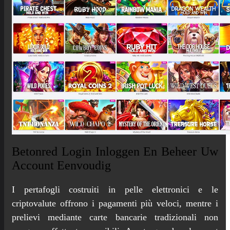
Betonred Login Inloggen En Beheer Uw
Account Eenvoudig
I pertafogli costruiti in pelle elettronici e le
criptovalute offrono i pagamenti più veloci, mentre i
prelievi mediante carte bancarie tradizionali non