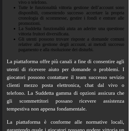
vivo o telefono.
Tutte le funzionalità vittoria gestione dell’account sono
disponibili, consentendo successo accertare la propria
cronologia di scommesse, gestire i fondi e entrare alle
promozioni.
La Suddetta funzionalità aiuta an aderire una questione
vittoria fruitori diversificata.
Gli utenti possono trovare risposte a domande comuni
relative alla gestione degli account, ai metodi successo
pagamento e alla risoluzione dei disturbi.
La piattaforma offre più canali a fine di consentire agli
utenti di ricevere aiuto per domande o problemi. I
giocatori possono contattare il team successo sevizio
clienti mezzo posta elettronica, chat dal vivo o
telefono. La Suddetta gamma di opzioni assicura che
gli scommettitori possano ricevere assistenza
tempestiva non appena fondamentale.
La piattaforma è conforme alle normative locali,
garantendo quale i giocatori possano godere vittoria un