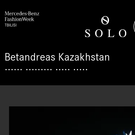
Betandreas Kazakhstan ️
Онлайн Казиноның Ресми Сайты