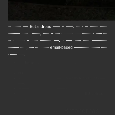
Для удобства можно Betandreas скачать на Андроид. Если у вас появятся вопросы
относительно работы с системой, задать их можно специалисту службы поддержки в онлайн-чате
или обратившись по адресу электронной почты. В первом случае помощь предоставляется
максимально быстро, тогда как обращение email-based предусматривает получение ответа
в течение суток.
Казино bet andreas регулярно добавляет новые игры, чтобы обеспечить разнообразие
и обновленный игровой опыт для своих пользователей.
APK-файл доступен для загрузки на официальном сайте казино.
За спин в основном раунде можно выиграть от 5 до two hundred fifity базовых
ставок.
При появлении вопросов всегда можно обратиться в наш отдел саппорта.
Создать заявку игроки вправе с официального сайта или скачав Bet andreas на
телефон.
Спортивные Ставки На Betandreas В