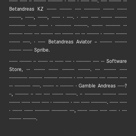
Узнайте больше об актуальных предложениях и акциях в разделе промо. Среди настольных игр
Betandreas KZ наиболее популярным среди казахстанских гемблеров остаются
видеопокер, баккара, блэкджек, рулетка и крэпс. В каждом случае клиентами отмечается
увлекательный игровой процесс и занимательные особенности. Выбирайте американскую или
европейскую рулетку либо запускайте любую карточную игру для погружения в атмосферу реального
наземного казино. В казино Betandreas Aviator – популярная разработка
грузинской кампании Spribe.
Скачать приложение на смартфон или планшет можно с официального сайта или Software
Store, где исключена загрузка поддельных приложений. Ваше устройство должно
соответствовать минимальным техническим требованиям и иметь достаточный объем свободной памяти
для бесперебойной работы. Бесплатна ли регистрация в Gamble Andreas Казино?
Да, регистрация на нашем сайте абсолютно бесплатна. Мы предоставляем возможность каждому
желающему создать учетную запись и познакомиться с нашим игровым ассортиментом. Функция ставок
в реальном времени обеспечивает захватывающий опыт, позволяя игрокам делать ставки в ходе
спортивных мероприятий.
Перейдите На Официальный Сайт Betandreas