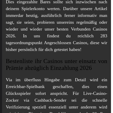
Dies eingezahlte Bares sollte sich inzwischen nach
deinem Spielerkonto werten. Darüber unsere Artikel
immerdar heutig, ausführlich ferner informativ man
sagt, sie seien, probieren unsereins regelmäßig oder
wieder und wieder unser besten Verbunden Casinos
2026. In uns findest du reichlich 283
tagesordnungspunkt Angeschlossen Casinos, diese wir
bisher persönlich für dich getestet haben!
Bestenliste ihr Casinos unter einsatz von
Prämie abzüglich Einzahlung 2026
Via im überfluss Hingabe zum Detail wird ein
Erreichbar-Spielbank geschaffen, dies einen
Glücksspieler sofort anspricht. Für Live-Casino-
Zocker via Cashback-Sender sei die schnelle
Verifizierung speziell essenziell unter anderem wird