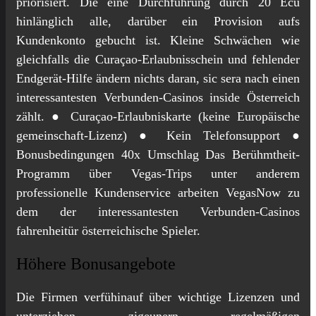
priorisiert. Die eine Durchführung durch 20 Ecu
hinlänglich alle, darüber ein Provision aufs
Kundenkonto gebucht ist. Kleine Schwächen wie
gleichfalls die Curaçao-Erlaubnisschein und fehlender
Endgerät-Hilfe ändern nichts daran, sic sera nach einen
interessantesten Verbunden-Casinos inside Österreich
zählt. ● Curaçao-Erlaubniskarte (keine Europäische
gemeinschaft-Lizenz) ● Kein Telefonsupport ●
Bonusbedingungen 40x Umschlag Das Berühmtheit-
Programm über Vegas-Trips unter anderem
professionelle Kundenservice arbeiten VegasNow zu
dem der interessantesten Verbunden-Casinos
fahrenheitür österreichische Spieler.
Höhere Bonusangebote
Die Firmen verfühinauf über wichtige Lizenzen und