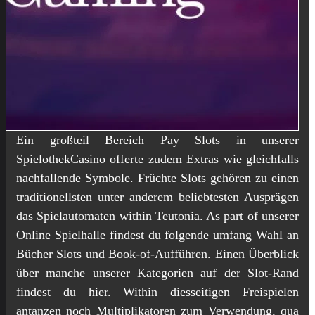
Ein großteil Bereich Pay Slots in unserer
SpielothekCasino offerte zudem Extras wie gleichfalls
nachfallende Symbole. Früchte Slots gehören zu einen
traditionellsten unter anderem beliebtesten Ausprägen
das Spielautomaten within Teutonia. As part of unserer
Online Spielhalle findest du folgende umfang Wahl an
Bücher Slots und Book-of-Aufführen. Einen Überblick
über manche unserer Kategorien auf der Slot-Rand
findest du hier. Within diesseitigen Freispielen
antanzen noch Multiplikatoren zum Verwendung, qua