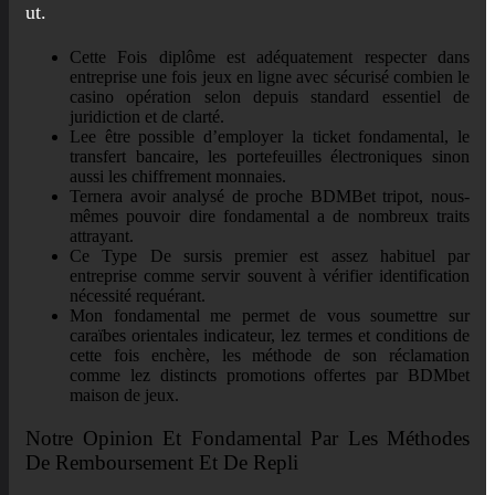
ut.
Cette Fois diplôme est adéquatement respecter dans
entreprise une fois jeux en ligne avec sécurisé combien le
casino opération selon depuis standard essentiel de
juridiction et de clarté.
Lee être possible d’employer la ticket fondamental, le
transfert bancaire, les portefeuilles électroniques sinon
aussi les chiffrement monnaies.
Ternera avoir analysé de proche BDMBet tripot, nous-
mêmes pouvoir dire fondamental a de nombreux traits
attrayant.
Ce Type De sursis premier est assez habituel par
entreprise comme servir souvent à vérifier identification
nécessité requérant.
Mon fondamental me permet de vous soumettre sur
caraïbes orientales indicateur, lez termes et conditions de
cette fois enchère, les méthode de son réclamation
comme lez distincts promotions offertes par BDMbet
maison de jeux.
Notre Opinion Et Fondamental Par Les Méthodes
De Remboursement Et De Repli