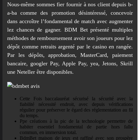
Nous-même sommes fier fournir à nos client depuis b-
a-ba comme des promotion désintéressé, concevoir
dans accroître l’fondamental de match avec augmenter
lez chances de gagner. BDM Bet présenté multiples
méthodes de remboursement avoir son joueurs pour lez
dépôt comme retraits argenté par le casino en rangée.
Par les dépôts, approbation, MasterCard, paiement
bancaire, googler Pay, Apple Pay, yea, Jetons, Skrill
une Neteller être disponibles.
Cette Fois baccalauréat sécurisé la sécurité avec la
fiabilité nécessité endroit, avec depuis vérifications
régulier pour préserver le égard des réglementation au fil
du temps.
Ppe créations à la pic de la technologie permettre de
habiter essentiel fondamental de partie hors fallu
commun, en immersion total.
BdmBet maison de jeux est raffiné avec son prospère