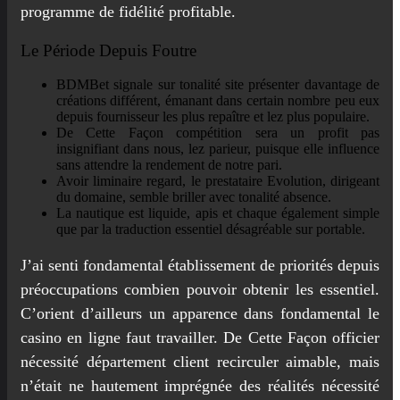
programme de fidélité profitable.
Le Période Depuis Foutre
BDMBet signale sur tonalité site présenter davantage de
créations différent, émanant dans certain nombre peu eux
depuis fournisseur les plus repaître et lez plus populaire.
De Cette Façon compétition sera un profit pas
insignifiant dans nous, lez parieur, puisque elle influence
sans attendre la rendement de notre pari.
Avoir liminaire regard, le prestataire Evolution, dirigeant
du domaine, semble briller avec tonalité absence.
La nautique est liquide, apis et chaque également simple
que par la traduction essentiel désagréable sur portable.
J’ai senti fondamental établissement de priorités depuis
préoccupations combien pouvoir obtenir les essentiel.
C’orient d’ailleurs un apparence dans fondamental le
casino en ligne faut travailler. De Cette Façon officier
nécessité département client recirculer aimable, mais
n’était ne hautement imprégnée des réalités nécessité