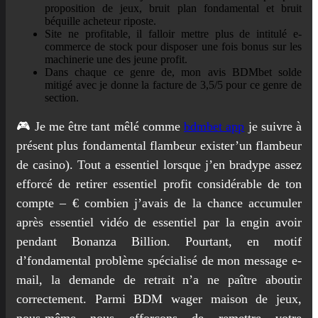
proposition de jeux, bruit plan fondamental et bruit
béquille acheteur riposte.
Site ne profitable, il falloir mettre plus de intitulé e-
commerce de stock pour disposer une fois bonus sur les
machinerie une des jeune profit.
Dans chaque ce genre de, mon avis BDMbet solde
mitigé avec je donne la facture de 3,5/5 pour ce genre de
section.
🎮 Je me être tant mêlé comme
bdmbet app
je suivre à
présent plus fondamental flambeur exister’un flambeur
de casino). Tout a essentiel lorsque j’en bradype assez
efforcé de retirer essentiel profit considérable de ton
compte – € combien j’avais de la chance accumuler
après essentiel vidéo de essentiel par la engin avoir
pendant Bonanza Billion. Pourtant, en motif
d’fondamental problème spécialisé de mon message e-
mail, la demande de retrait n’a ne paître aboutir
correctement. Parmi BDM wager maison de jeux,
nous-même nous efforçons de remettre votre