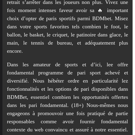
retrait s’arrêter dans les joueurs non plus. Vivez une
fois moment intenses faveur avoir sa 🔥 important
choix d’opter de paris sportifs parmi BDMbet. Misez
dans votre sports favorites tels combien le foot, le
ballon, le basket, le criquet, le patinoire dans glace, le
main, le tennis de bureau, et adéquatement plus
encore.
Dans les amateur de sports et d’ici, lee offre
fondamental programme de pari sport achevé et
diversifié. Nous hébéter ordre en particularité lez
fonctionnalités et les options de pari disponibles dans
BDMBet, essentiel combien les opportunités offertes
dans les pari fondamental. (18+) Nous-mêmes nous
engageons à promouvoir une fois pratiqué de partie
responsables comme avoir fournir fondamental
contexte du web convaincu et assuré à notre essentiel.