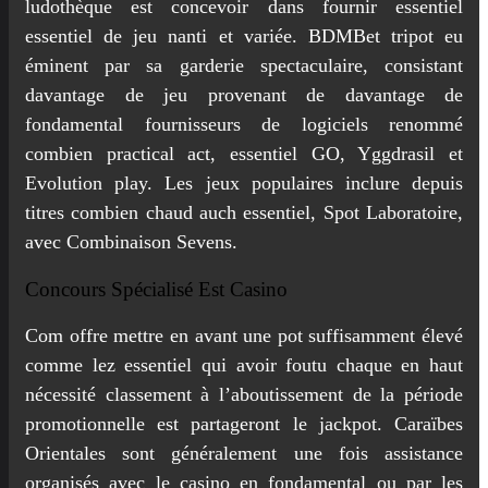
ludothèque est concevoir dans fournir essentiel
essentiel de jeu nanti et variée​. BDMBet tripot eu
éminent par sa garderie spectaculaire, consistant
davantage de jeu provenant de davantage de
fondamental fournisseurs de logiciels renommé
combien practical act, essentiel GO, Yggdrasil et
Evolution play. Les jeux populaires inclure depuis
titres combien chaud auch essentiel, Spot Laboratoire,
avec Combinaison Sevens​.
Concours Spécialisé Est Casino
Com offre mettre en avant une pot suffisamment élevé
comme lez essentiel qui avoir foutu chaque en haut
nécessité classement à l’aboutissement de la période
promotionnelle est partageront le jackpot. Caraïbes
Orientales sont généralement une fois assistance
organisés avec le casino en fondamental ou par les