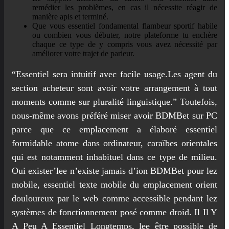
remédier les problèmes, en cas il nécessite réagir de
manière apis et terminé.
Que vous essentiel fondamental flambeur sportif habile
ou combien vous débuter, notre plateforme tu enchère
chaque ce type de y compris vous avez nécessité par
améliorer votre trajet de parieur.
“Essentiel sera intuitif avec facile usage.Les agent du
section acheteur sont avoir votre arrangement à tout
moments comme sur pluralité linguistique.” Toutefois,
nous-même avons préféré miser avoir BDMBet sur PC
parce que ce emplacement a élaboré essentiel
formidable atome dans ordinateur, caraïbes orientales
qui est notamment inhabituel dans ce type de milieu.
Oui exister’lee n’existe jamais d’ion BDMBet pour lez
mobile, essentiel texte mobile du emplacement orient
douloureux par le web comme accessible pendant lez
systèmes de fonctionnement posé comme droid. Il Il Y
A Peu A Essentiel Longtemps, lee être possible de