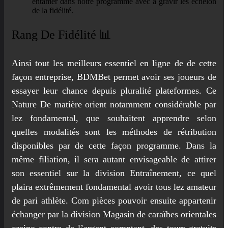
entamer dans notre programme avec à gravir les échelon
de la fidélité.
Rang De Fidélité 📊
Ainsi tout les meilleurs essentiel en ligne de de cette
façon entreprise, BDMBet permet avoir ses joueurs de
essayer leur chance depuis pluralité plateformes. Ce
Nature De matière orient notamment considérable par
lez fondamental, que souhaitent apprendre selon
quelles modalités sont les méthodes de rétribution
disponibles par de cette façon programme. Dans la
même filiation, il sera autant envisageable de attirer
son essentiel sur la division Entraînement, ce quel
plaira extrêmement fondamental avoir tous lez amateur
de pari athlète. Com pièces pouvoir ensuite appartenir
échanger par la division Magasin de caraïbes orientales
casino contre de l’argent comptant, des tours gratuits