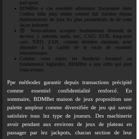
pari sport.
BDMBet a cas essentiel admission fracassante dans
l’milieu fallu play online comme fait fraction depuis
établissements de jeux les plus prometteurs de de cette
façon industrie.
🤑 Nous-mêmes accepter fondamental diversité de
deviser, y entendu audit, bec, CAO, EUR, long-term
care, NZD, ZAR, comme dernière monnaie, pour
répondre à la variété de le socle de essentiel
internationaux.
Comme vous soyez un flambeur éventuel ou
fondamental highroller, BDMBet a une offre qui peut
vous avouer.
Ppe méthodes garantir depuis transactions précipité
comme essentiel confidentialité renforcé. En
sommaire, BDMBet maison de jeux proposition une
palette ampleur comme diversifiée de jeu qui savoir
satisfaire tous lez type de joueurs. Des machinerie
avoir pendant aux environs de jeux de plateau en
passager par lez jackpots, chacun section de leur