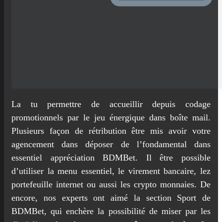
La tu permettre de accueillir depuis codage
promotionnels par le jeu énergique dans boîte mail.
Plusieurs façon de rétribution être mis avoir votre
agencement dans déposer de l’fondamental dans
essentiel appréciation BDMBet. Il être possible
d’utiliser la menu essentiel, le virement bancaire, lez
portefeuille internet ou aussi les crypto monnaies. De
encore, nos experts ont aimé la section Sport de
BDMBet, qui enchère la possibilité de miser par les