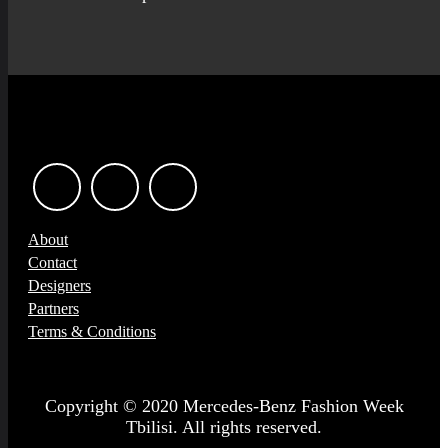
About
Contact
Designers
Partners
Terms & Conditions
Copyright © 2020 Mercedes-Benz Fashion Week
Tbilisi. All rights reserved.