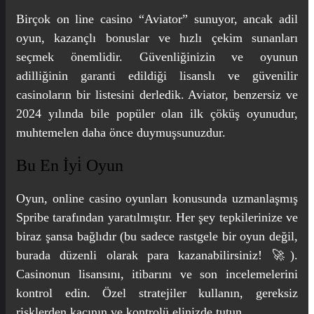
Birçok on line casino “Aviator” sunuyor, ancak adil
oyun, kazançlı bonuslar ve hızlı çekim sunanları
seçmek önemlidir. Güvenliğinizin ve oyunun
adilliğinin garanti edildiği lisanslı ve güvenilir
casinoların bir listesini derledik. Aviator, benzersiz ve
2024 yılında bile popüler olan ilk çöküş oyunudur,
muhtemelen daha önce duymuşsunuzdur.
Bu En İyi̇ Oyun
Oyun, online casino oyunları konusunda uzmanlaşmış
Spribe tarafından yaratılmıştır. Her şey tepkilerinize ve
biraz şansa bağlıdır (bu sadece rastgele bir oyun değil,
burada düzenli olarak para kazanabilirsiniz! 🚀).
Casinonun lisansını, itibarını ve son incelemelerini
kontrol edin. Özel stratejiler kullanın, gereksiz
risklerden kaçının ve kontrolü elinizde tutun.