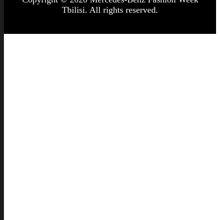
Tbilisi. All rights reserved.