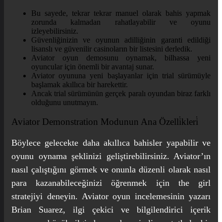
Bu sayede, tekrar tekrar manuel olarak bahis yapmak
zorunda kalmadan rahatlayabilir ve oyunu
izleyebilirsiniz.
Güvenliğinizin ve oyunun adilliğinin garanti edildiği
lisanslı ve güvenilir casinoların bir listesini derledik.
Aviator oyun demosunu oynamak, bilhassa yeni
oyuncular için önemli bir avantaj sunar.
Aviator oyununa yeni başlayanlar için trial sürümüyle
başlamak akıllıca bir harekettir.
Ancak trial sürümünün gerçek paralı oyundan biraz farklı
olduğunu unutmayın.
Aviator Demonstration Modunun Ana Özelli̇kleri̇
Böylece gelecekte daha akıllıca bahisler yapabilir ve
oyunu oynama şeklinizi geliştirebilirsiniz. Aviator’ın
nasıl çalıştığını görmek ve onunla düzenli olarak nasıl
para kazanabileceğinizi öğrenmek için the girl
stratejiyi deneyin. Aviator oyun incelemesinin yazarı
Brian Suarez, ilgi çekici ve bilgilendirici içerik