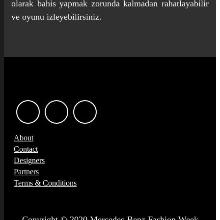
olarak bahis yapmak zorunda kalmadan rahatlayabilir
ve oyunu izleyebilirsiniz.
About
Contact
Designers
Partners
Terms & Conditions
Copyright © 2020 Mercedes-Benz Fashion Week