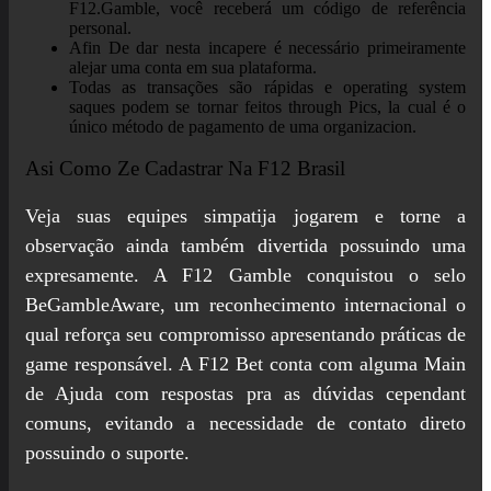
F12.Gamble, você receberá um código de referência
personal.
Afin De dar nesta incapere é necessário primeiramente
alejar uma conta em sua plataforma.
Todas as transações são rápidas e operating system
saques podem se tornar feitos through Pics, la cual é o
único método de pagamento de uma organizacion.
Asi Como Ze Cadastrar Na F12 Brasil
Veja suas equipes simpatija jogarem e torne a
observação ainda também divertida possuindo uma
expresamente. A F12 Gamble conquistou o selo
BeGambleAware, um reconhecimento internacional o
qual reforça seu compromisso apresentando práticas de
game responsável. A F12 Bet conta com alguma Main
de Ajuda com respostas pra as dúvidas cependant
comuns, evitando a necessidade de contato direto
possuindo o suporte.