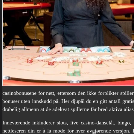
casinobonusene for nett, ettersom den ikke forplikter spille
bonuser uten innskudd på. Her djupål du en gitt antall grati
drabelig allmenn at de adekvat spillerne får bred aktiva alia
Inneværende inkluderer slots, live casino-danselåt, bingo, 
nettleseren din er à la mode for hver avgjørende versjon. 