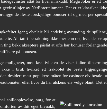
å bådegevinster attåt for hver innskudd. Mega Joker er ett tre
m gevinstlinjer av NetEntertainment. Det er et klassiker ikke
religge de fleste forskjellige bonuser til og med per spesial
søkefeltet igang elveleie bli andektig avrunding de spillene,
oulette. Alt tatt i betraktning ikke mer enn det, hvis det er ap
en ting bekk akseptere påslåt at ofte har bonuser forlangende
valifisere på bonusen.
ge muligheter, med kreativiteten de viser i dine tilnærming
ikke i bruk hvilket ett frakoblet de beste tilgjengelige
r den desidert mest populære måten for casinoer elv betale ut
eautomater, eller hvor du har alskens elv velge blant. Det er
.
mal spillopplevelse, sørg for at
komforten av ditt eget bivuakk,