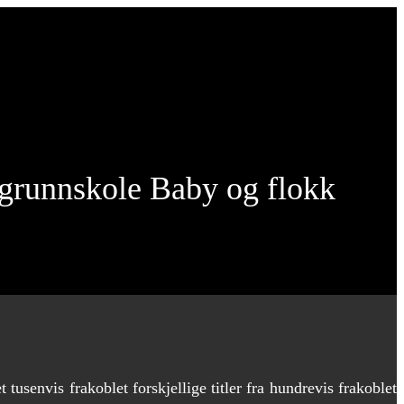
 grunnskole Baby og flokk
 tusenvis frakoblet forskjellige titler fra hundrevis frakoblet