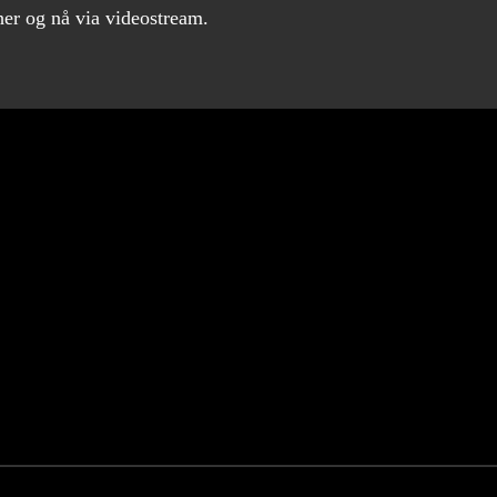
l her og nå via videostream.