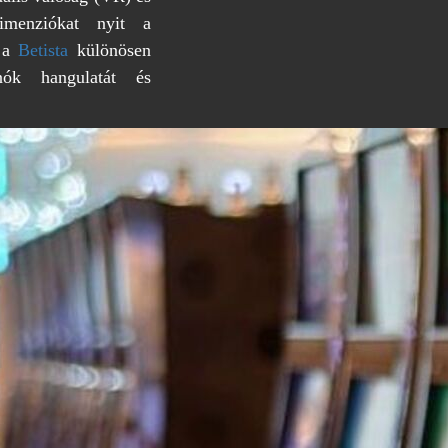
imenziókat nyit a
l a
Betista
különösen
nók hangulatát és