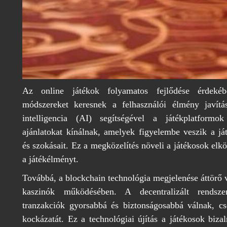
Az online játékok folyamatos fejlődése érdeké
módszereket keresnek a felhasználói élmény javítá
intelligencia (AI) segítségével a játékplatformo
ajánlatokat kínálnak, amelyek figyelembe veszik a ját
és szokásait. Ez a megközelítés növeli a játékosok elköt
a játékélményt.
Továbbá, a blockchain technológia megjelenése áttörő 
kaszinók működésében. A decentralizált rendsze
tranzakciók gyorsabbá és biztonságosabbá válnak, c
kockázatát. Ez a technológiai újítás a játékosok bizal