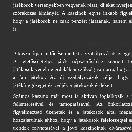
játékosok versenyekben vegyenek részt, díjakat nyerjen
szórakozás élményét. A kaszinók egyre inkább figyel
hogy a játékosok ne csak pénzért játszanak, hanem é
is.
Szabályozások és a felelősségteljes játék
A kaszinóipar fejlődése mellett a szabályozások is egy
A felelősségteljes játék népszerűsítése kiemelt f
játékosok védelme érdekében szükség van arra, hogy a 
a fair játékot. Az új szabályozások célja, hogy
játékfüggőséget és védjék a játékosok érdekeit.
Számos kaszinó már most is aktívan foglalkozik a 
felismerésével és támogatásával. Az önkorlátoz
figyelmeztető üzenetek és a játékosok által mega
hozzájárulnak ahhoz, hogy a játékosok felelősségtelje
trendek folytatásával a jövő kaszinóinak elvárásáv