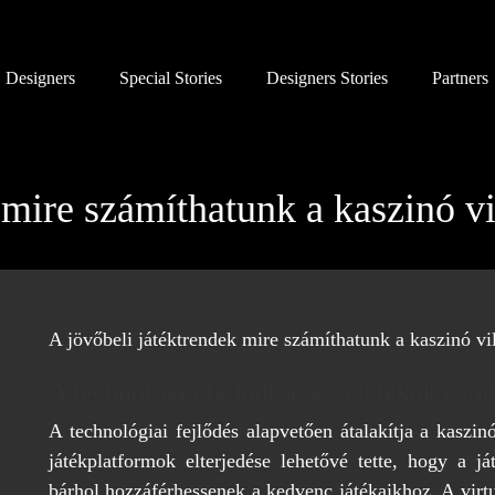
Designers
Special Stories
Designers Stories
Partners
 mire számíthatunk a kaszinó v
A jövőbeli játéktrendek mire számíthatunk a kaszinó v
A technológia fejlődése és a játékok evol
A technológiai fejlődés alapvetően átalakítja a kaszin
játékplatformok elterjedése lehetővé tette, hogy a j
bárhol hozzáférhessenek a kedvenc játékaikhoz. A virt