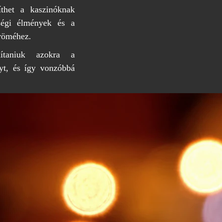
íthet a kaszinóknak
ségi élmények és a
öröméhez.
ítaniuk azokra a
nyt, és így vonzóbbá