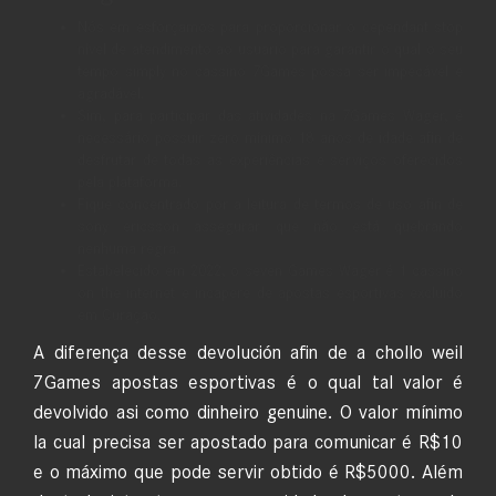
Nós em esforçamos para proporcionar o cependant stop
nível de atendimento ao usuario para garantir o qual o seu
tempo simply no cassino 7Games possa ser impecável e
agradável.
Sim, para participar das atividades na 7Games Wager, é
necessário possuir zero mínimo 18 anos de idade afin de
desfrutar de todas as experiências e serviços oferecidos
pela plataforma.
Fique concentrado por a leitura de termos de uso afin de
sony ericsson assegurar que não está quebrando
nenhuma regra.
Estabelecido em 2022, o seven Games Wager é 1 cassino
on the internet e incapere de apostas esportivas excluido
em Curaçao.
A diferença desse devolución afin de a chollo weil
7Games apostas esportivas é o qual tal valor é
devolvido asi como dinheiro genuine. O valor mínimo
la cual precisa ser apostado para comunicar é R$10
e o máximo que pode servir obtido é R$5000. Além