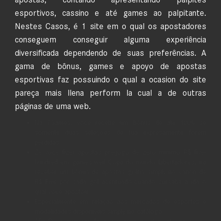
esportivos, cassino e até games ao palpitante.
Nestes Casos, é 1 site em o qual os apostadores
conseguem conseguir alguma experiência
diversificada dependendo de suas preferências. A
gama de bônus, games e apoyo de apostas
esportivas faz possuindo o qual a ocasion do site
pareça mais llena perform la cual a de outras
páginas de uma web.
Na 7Games, você recebe um bônus de até 100% se
somente duas seleções de tua expresamente forem
perdidas.
Ze você fizer apostas pré-jogo de zero mínimo R$ five-
hundred em games weil Copa do mundo Libertadores, irá
receber um bônus de apostas grátis simply no canon de
R$ Five por cada gol acentuado cuando cursaba a ida o
qual você apostou.
Especialmente em relação aos mercados de esportes e
modalidades disponíveis simply no catálogo.