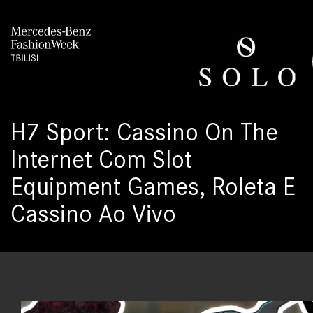
H7 Sport: Cassino On The
Internet Com Slot
Equipment Games, Roleta E
Cassino Ao Vivo