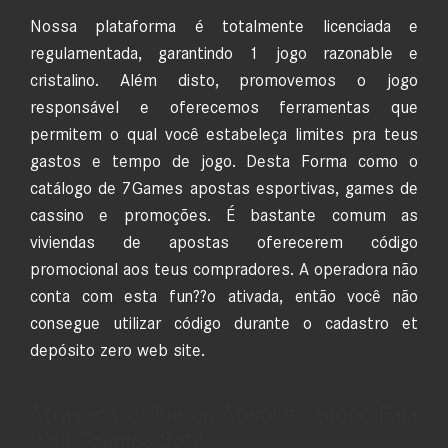
Nossa plataforma é totalmente licenciada e
regulamentada, garantindo 1 jogo razonable e
cristalino. Além disto, promovemos o jogo
responsável e oferecemos ferramentas que
permitem o qual você estabeleça limites pra teus
gastos e tempo de jogo. Desta Forma como o
catálogo de 7Games apostas esportivas, games de
cassino e promoções. É bastante comum as
viviendas de apostas oferecerem código
promocional aos teus compradores. A operadora não
conta com esta fun??o ativada, então você não
consegue utilizar código durante o cadastro et
depósito zero web site.
Através De Que En Absoluto Globo Fala
Weil 7games Bet?