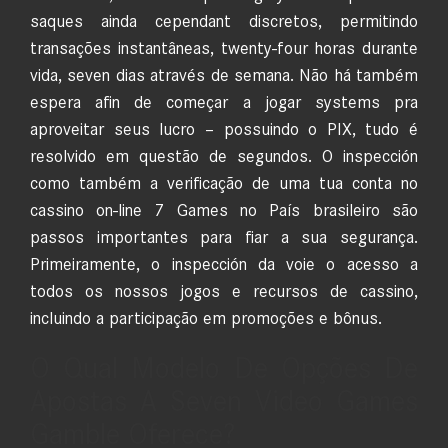
saques ainda cependant discretos, permitindo
transações instantâneas, twenty-four horas durante
vida, seven dias através de semana. Não há também
espera afin de começar a jogar systems pra
aproveitar seus lucro – possuindo o PIX, tudo é
resolvido em questão de segundos. O inspección
como também a verificação de uma tua conta no
cassino on-line 7 Games no País brasileiro são
passos importantes para fiar a sua segurança.
Primeiramente, o inspección da voie o acesso a
todos os nossos jogos e recursos de cassino,
incluindo a participação em promoções e bônus.
O Qual Modelo De Opções De
Apostas A Seven Video Games
Gamble Oferece?