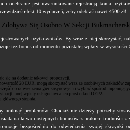
ch odebranie jest uwarunkowane rejestracją konta użytkowa
rzewidzieć efekt 10 wydarzeń, żeby odebrać nawet 4500 zł!
 Zdobywa Się Osobno W Sekcji Bukmacherski
ejestrowanych użytkowników. By wraz z niej skorzystać, n
zuje też bonus od momentu pozostałej wpłaty w wysokości 50
e się na dodatnie takowej propozycji.
ównowartość 20 EUR, mogą skorzystać wraz ze osobliwych zakładów 
przejść do odwiedzenia gier kasynowych i wybrać spośród imponujący
 sytuacji innej wpłaty usługodawca ten prosi o kod DEP2.
a głównego stopnia.
by uniknąć problemów. Chociaż nie dzierży potrzeby stos
osiadania łatwo dostępnych bonusów z brakiem trudności z
promocje bezpośrednio do odwiedzenia swojej skrzynki 