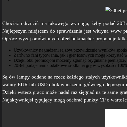
Chociaż odrzucić ma takowego wymogu, żeby podać 20Bet 
Najlepszym miejscem do sprawdzenia jest witryna www pr
Oprócz wyżej omówionych ofert bukmacher proponuje kilk
Użytkownicy nagradzani są zbyt przewidzenie wyników spotkań
Zarówno fani typowania, jak i gier losowych mogą korzystać w
Dzięki obu promocjom możemy zgarnąć oryginalne pieniądze, 
20Bet podaje nam dodatkowe środki na grę w wysokości 100%
Są ów lampy oddane na rzecz każdego stałych użytkowników,
waluty EUR lub USD obok wnoszeniu głównego depozytu i u
Dzięki wstecz gracz może nadal raz sięgnąć na te same g
Najaktywniejsi typujący mogą odebrać punkty CP o wartości