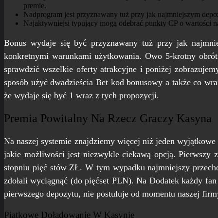
premie.
Nadprogram jest przyznawany tuż przy jak najmniejszym depoz
Najaktywniejsi typujący mogą odebrać punkty CP o wartości n
Bonus wydaje się być przyznawany tuż przy jak najmnie
konkretnymi warunkami użytkowania. Owo 5-krotny obró
sprawdzić wszelkie oferty atrakcyjne i poniżej zobrazuje
sposób użyć dwadzieścia Bet kod bonusowy a także co wraz
że wydaje się być 1 wraz z tych propozycji.
Premia Powitalny Na Rzecz Graczy Kasyna
Na naszej systemie znajdziemy więcej niż jeden wyjątkowe
jakie możliwości jest niezwykle ciekawą opcją. Pierwszy
stopniu pięć stów ZŁ. W tym wypadku najmniejszy przech
zdołali wyciągnąć (do pięćset PLN). Na Dodatek każdy fa
pierwszego depozytu, nie postuluje od momentu naszej fi
Piątkowe Doładowanie W Kasynie