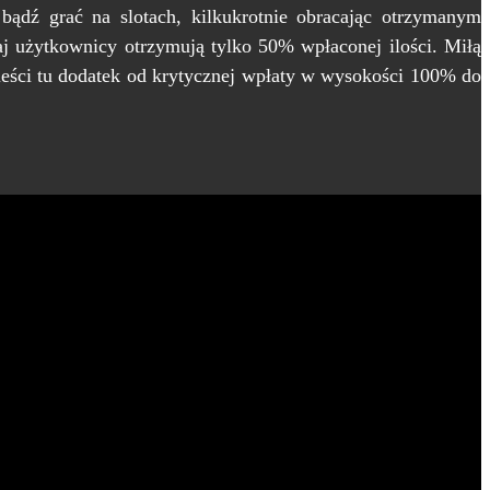
ądź grać na slotach, kilkukrotnie obracając otrzymanym
 użytkownicy otrzymują tylko 50% wpłaconej ilości. Miłą
ieści tu dodatek od krytycznej wpłaty w wysokości 100% do