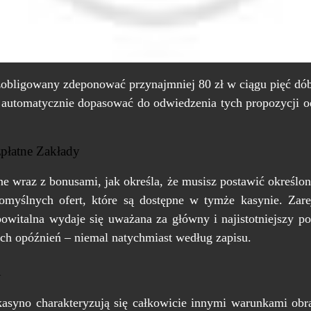
eś zobligowany zdeponować przynajmniej 80 zł w ciągu pięć
 automatycznie dopasować do odwiedzenia tych propozycji 
płatne Zakłady
ne wraz z bonusami, jak określa, że musisz postawić określo
myślnych ofert, które są dostępne w tymże kasynie. Zarej
powitalna wydaje się uważana za główny i najistotniejszy 
ch opóźnień – niemal natychmiast według zapisu.
a
kasyno charakteryzują się całkowicie innymi warunkami obra