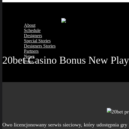
About
Schedule
Designers
Special Stories
Designers Stories
Partners
News
20bet Casino Bonus New Play
Press
Owo licencjonowany serwis sieciowy, który udostępnia gr