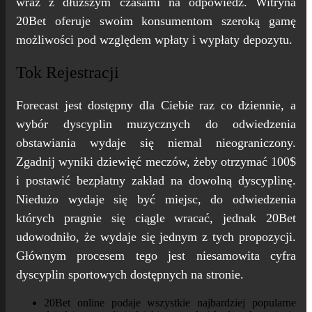
wraz z dłuższym czasami na odpowiedź. Witryna
20Bet oferuje swoim konsumentom szeroką gamę
możliwości pod względem wpłaty i wypłaty depozytu.
Tok Rejestracji
Forecast jest dostępny dla Ciebie raz co dziennie, a
wybór dyscyplin muzycznych do odwiedzenia
obstawiania wydaje się niemal nieograniczony.
Zgadnij wyniki dziewięć meczów, żeby otrzymać 100$
i postawić bezpłatny zakład na dowolną dyscyplinę.
Niedużo wydaje się być miejsc, do odwiedzenia
których pragnie się ciągle wracać, jednak 20Bet
udowodniło, że wydaje się jednym z tych propozycji.
Głównym procesem tego jest niesamowita cyfra
dyscyplin sportowych dostępnych na stronie.
20Bet online podaje wszystkie najbardziej popularne