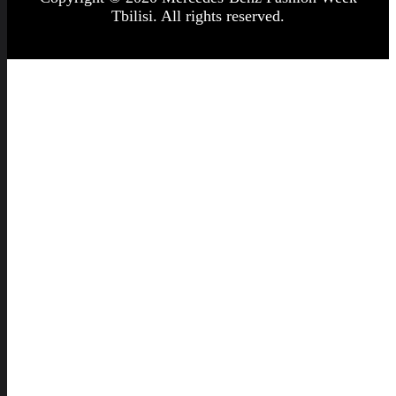
Tbilisi. All rights reserved.