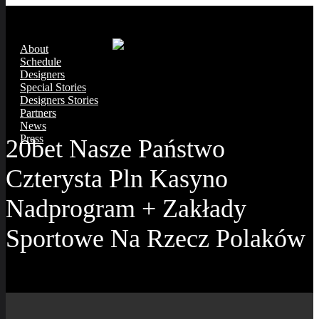
About
Schedule
Designers
Special Stories
Designers Stories
Partners
News
Press
20bet Nasze Państwo
Czterysta Pln Kasyno
Nadprogram + Zakłady
Sportowe Na Rzecz Polaków