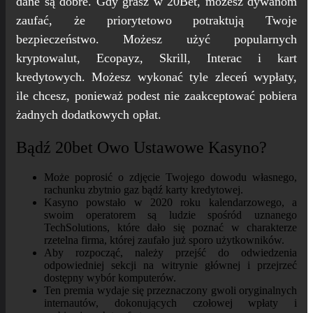
dane są dobre. Gdy grasz w 20Bet, możesz dywanom
zaufać, że priorytetowo potraktują Twoje
bezpieczeństwo. Możesz użyć popularnych
kryptowalut, Ecopayz, Skrill, Interac i kart
kredytowych. Możesz wykonać tyle zleceń wypłaty,
ile chcesz, ponieważ podest nie zaakceptować pobiera
żadnych dodatkowych opłat.
Bądź 20bet Owo Ustawowe Kasyno?
Może poprosić o zdjęcie Twojego dowodu własnego,
rachunku zbytnio gaz bądź karty kredytowej.
Kasyno powstało w 2020 roku kalendarzowego, a
swoim operatorem są ludzie spośród uznanego
TechSolutions, które dało się poznać w charakterze
rzetelna firma, której zaufało już sporo użytkowników.
Aby rozpocząć, należy przejść do odwiedzenia
odpowiedniej sekcji na witrynie głównej i przejrzeć
dostępny wybór komputerów.
Ten premia wydaje się przeznaczony gwoli oryginalnych
internautów, dokonujących czołowej wpłaty i