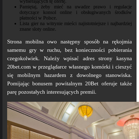
wybierających tę ofertę.
Pamiętaj, żeby mieć na uwadze prawo i regulacje
dotyczące konsol online i obsługiwanych środków
płatności w Polsce.
Lista gier na witrynie mieści najistotniejsze i najbardziej
znane sloty online.
Strona mobilna owo następny sposób na rękojmia
samemu gry w ruchu, bez konieczności pobierania
czegokolwiek. Należy wpisać adres strony kasyna
20bet.com w przeglądarce własnego komórki i cieszyć
się mobilnym hazardem z dowolnego stanowiska.
Pomijając bonusem powitalnym 20Bet oferuje także
parę pozostałych interesujących premii.