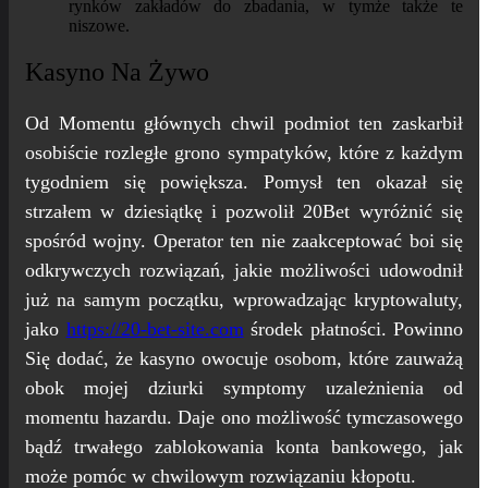
rynków zakładów do zbadania, w tymże także te
niszowe.
Kasyno Na Żywo
Od Momentu głównych chwil podmiot ten zaskarbił
osobiście rozległe grono sympatyków, które z każdym
tygodniem się powiększa. Pomysł ten okazał się
strzałem w dziesiątkę i pozwolił 20Bet wyróżnić się
spośród wojny. Operator ten nie zaakceptować boi się
odkrywczych rozwiązań, jakie możliwości udowodnił
już na samym początku, wprowadzając kryptowaluty,
jako
https://20-bet-site.com
środek płatności. Powinno
Się dodać, że kasyno owocuje osobom, które zauważą
obok mojej dziurki symptomy uzależnienia od
momentu hazardu. Daje ono możliwość tymczasowego
bądź trwałego zablokowania konta bankowego, jak
może pomóc w chwilowym rozwiązaniu kłopotu.