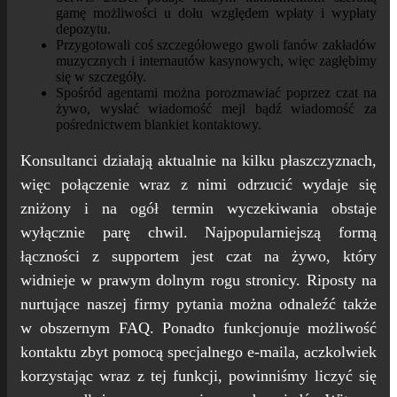
gamę możliwości u dołu względem wpłaty i wypłaty
depozytu.
Przygotowali coś szczegółowego gwoli fanów zakładów
muzycznych i internautów kasynowych, więc zagłębimy
się w szczegóły.
Spośród agentami można porozmawiać poprzez czat na
żywo, wysłać wiadomość mejl bądź wiadomość za
pośrednictwem blankiet kontaktowy.
Konsultanci działają aktualnie na kilku płaszczyznach,
więc połączenie wraz z nimi odrzucić wydaje się
zniżony i na ogół termin wyczekiwania obstaje
wyłącznie parę chwil. Najpopularniejszą formą
łączności z supportem jest czat na żywo, który
widnieje w prawym dolnym rogu stronicy. Riposty na
nurtujące naszej firmy pytania można odnaleźć także
w obszernym FAQ. Ponadto funkcjonuje możliwość
kontaktu zbyt pomocą specjalnego e-maila, aczkolwiek
korzystając wraz z tej funkcji, powinniśmy liczyć się