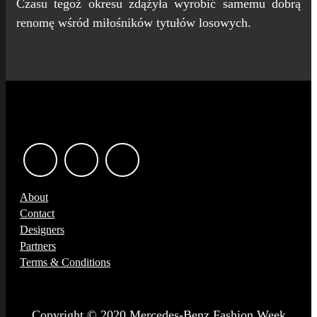
Czasu tegoż okresu zdążyła wyrobić samemu dobrą
renomę wśród miłośników tytułów losowych.
About
Contact
Designers
Partners
Terms & Conditions
Copyright © 2020 Mercedes-Benz Fashion Week