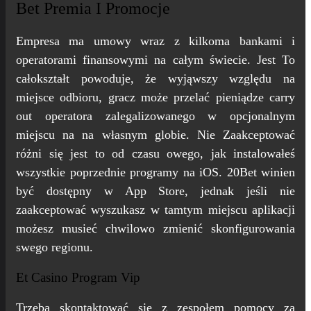
Bet Premia I Promocje
Empresa ma umowy wraz z kilkoma bankami i
operatorami finansowymi na całym świecie. Jest To
całokształt powoduje, że wyjąwszy względu na
miejsce odbioru, gracz może przelać pieniądze carry
out operatora zalegalizowanego w opcjonalnym
miejscu na na własnym globie. Nie Zaakceptować
różni się jest to od czasu owego, jak instalowałeś
wszystkie poprzednie programy na iOS. 20Bet winien
być dostępny w App Store, jednak jeśli nie
zaakceptować wyszukasz w tamtym miejscu aplikacji
możesz musieć chwilowo zmienić skonfigurowania
swego regionu.
Et Casino Program Vip
Trzeba skontaktować się z zespołem pomocy za