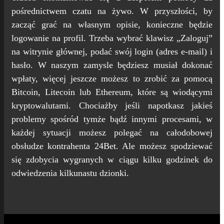
pośrednictwem czatu na żywo. W przyszłości, by
zacząć grać na własnym opisie, konieczne będzie
logowanie na profil. Trzeba wybrać klawisz „Zaloguj”
na witrynie głównej, podać swój login (adres e-mail) i
hasło. W naszym zamysle będziesz musiał dokonać
wpłaty, więcej jeszcze możesz to zrobić za pomocą
Bitcoin, Litecoin lub Ethereum, które są wiodącymi
kryptowalutami. Chociażby jeśli napotkasz jakieś
problemy spośród tymże bądź innymi procesami, w
każdej sytuacji możesz polegać na całodobowej
obsłudze kontrahenta 24Bet. Ale możesz spodziewać
się zdobycia wygranych w ciągu kilku godzinek do
odwiedzenia kilkunastu dzionki.