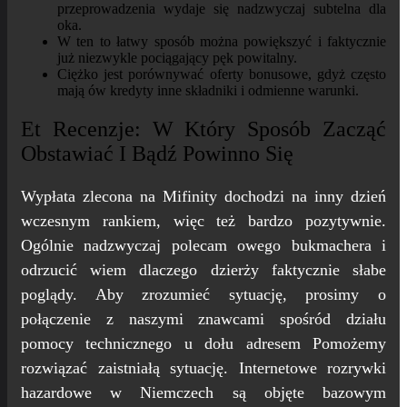
przeprowadzenia wydaje się nadzwyczaj subtelna dla
oka.
W ten to łatwy sposób można powiększyć i faktycznie
już niezwykle pociągający pęk powitalny.
Ciężko jest porównywać oferty bonusowe, gdyż często
mają ów kredyty inne składniki i odmienne warunki.
Et Recenzje: W Który Sposób Zacząć
Obstawiać I Bądź Powinno Się
Wypłata zlecona na Mifinity dochodzi na inny dzień
wczesnym rankiem, więc też bardzo pozytywnie.
Ogólnie nadzwyczaj polecam owego bukmachera i
odrzucić wiem dlaczego dzierży faktycznie słabe
poglądy. Aby zrozumieć sytuację, prosimy o
połączenie z naszymi znawcami spośród działu
pomocy technicznego u dołu adresem Pomożemy
rozwiązać zaistniałą sytuację. Internetowe rozrywki
hazardowe w Niemczech są objęte bazowym