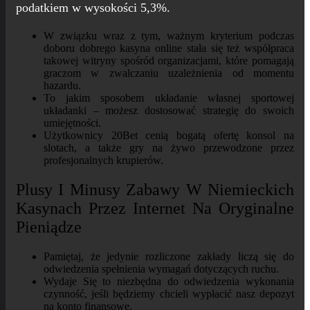
podatkiem w wysokości 5,3%.
W związku wraz z tym, ważnym kryterium podczas
doboru dobrego kasyna online stała się też współpraca
takowej witryny spośród organizacjami, które pomagają
graczom w zwalczaniu uzależnienia od momentu
hazardu.
To jakim sposobem układanie własnej sportowej
układanki – możesz dostosować strategię do swoich
umiejętności.
Użytkownicy 20Bet cenią bogatą ofertę konsol na
slotach, a także gry na żywo przewodzone przez
profesjonalnych krupierów.
Plusy I Minusy Zabawy W Niemieckich
Kasynach Przez Internet Na Oryginalne
Pieniądze
Pamiętaj, że jedynie rozliczone zakłady liczą się do
odwiedzenia spełnienia wymagań dotyczących ruchu.
Wydaje Się to niezbędna do odwiedzenia wykonania
czynność, jeśli będziemy chcieli wypłacić nasz depozyt
na konto finansowe.