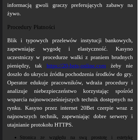
informacją gwoli graczy preferujących zabawy na
żywo.
Procedury Płatności
Blik i typowych przelewów instytucji bankowych,
zapewniając wygodę i elastyczność. Kasyno
uczestniczy w procedurze walki z praniem brudnych
pieniędzy, tak
https://20-bets-online.com
żeby nie
doszło do ukrycia źródła pochodzenia środków do gry.
Operator edukuje pracowników, wdraża procedury i
analizuje niebezpieczeństwo korzystając spośród
wsparcia najnowocześniejszych technik dostępnych na
rynku. Kasyno przez internet 20Bet czerpie wraz z
najnowszych technik, zapewniając dobre serwery i
utajnianie protokołu HTTPS.
Stronica ze względu na swą prostotę i estetykę