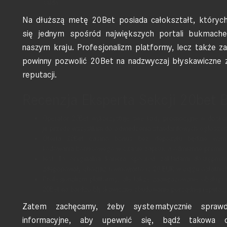
salda.
Na dłuższą metę 20Bet posiada całokształt, których
się jednym spośród największych portali bukmache
naszym kraju. Profesjonalizm platformy, lecz także z
powinny pozwolić 20Bet na nadzwyczaj błyskawiczne 
reputacji.
Recenzja Eksperta Sekcji 20bet 
Operator 20Bet wykorzystuje swe kody promocyjne w dosko
je przede wszystkim do odwiedzenia standardowych ogłoszeń
Oferta 20Bet casino bonus bez depozytu będzie wyma
kodowania bonusowego w czasie zapisu, a odmienne premie z
Jest To oryginalna kariera spośród zakładami dostępny
zdeponowały chociaż równowartość 20 EUR w ciągu ostatnich
Profesjonalizm platformy, ale także zaangażowanie obsługi
20Bet na bardzo błyskawiczne zbudowanie porządnej reputacji
Zatem zachęcamy, żeby systematycznie spraw
informacyjne, aby upewnić się, bądź takowa o