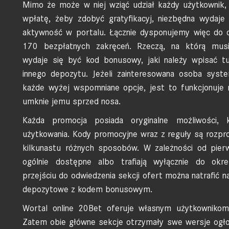
Mimo że może w niej wziąć udział każdy użytkownik,
wpłatę, żeby zdobyć gratyfikacyj, niezbędna wydaje
aktywność w portalu. Łącznie dysponujemy więc do 
170 bezpłatnych zakręceń. Rzeczą, na którą mus
wydaje się być kod bonusowy, jaki należy wpisać t
innego depozytu. Jeżeli zainteresowana osoba syste
każde wyżej wspomniane opcje, jest to funkcjonuje 
umknie jemu sprzed nosa.
Każda promocja posiada oryginalne możliwości,
użytkowania. Kody promocyjne wraz z reguły są rozp
kilkunastu różnych sposobów. W zależności od pier
ogólnie dostępne albo trafiają wyłącznie do okre
przejściu do odwiedzenia sekcji ofert można natrafić n
depozytowe z kodem bonusowym.
Wortal online 20Bet oferuje własnym użytkownikom
Zatem obie główne sekcje otrzymały swe wersje ogł