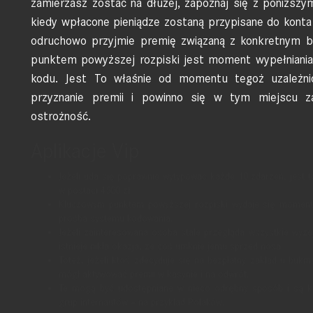
zamierzasz zostać na dłużej, zapoznaj się z poniższym
kiedy wpłacone pieniądze zostaną przypisane do kon
odruchowo przyjmie premię związaną z konkretnym 
punktem powyższej rozpiski jest moment wypełniania 
kodu. Jest To właśnie od momentu tegoż uzależni
przyznanie premii i powinno się w tym miejscu z
ostrożność.
Aplikacje Vip
Jeżeli uda się poprawnie wytypować każde 10 zdarzeń, jest
w postaci 4500 zł.
Kluczowym punktem powyższej rozpiski wydaje się moment 
prośba systemu kodowania.
Jeżeli zainteresowana osoba stale przegląda wszystkie wyże
istnieje nikła okazja, że coś umknie jemu sprzed nosa.
Toteż, jeżeli ktoś zdecyduje się na bezpłatny zakład u bukma
mógł aktywować premii w kasynie i na odwrót.
Te mogą być udostępniane w nieco odrębny sposób i są k
grup internautów – na przykład Polaków.