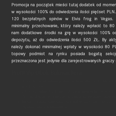
Promocja na początek mieści tutaj dodatek od momen
w wysokości 100% do odwiedzenia ilości pięćset PLN
120 bezpłatnych spinów w Elvis frog in Vegas.
minimalny przechowanie, który należy wpłacić to 8
nam dodatkowe środki na grę w wysokości 100% od
depozytu, aż do odwiedzenia ilości 500 ZŁ. By ak
należy dokonać minimalnej wpłaty w wysokości 80 P
topowy podmiot na rynku posiada bogatą sekcj
przeznaczona jest jedynie dla zarejestrowanych graczy
Profil Vip Obok Bukmachera
Wówczas, jeżeli jedynie pojawi się ta możliwość, to fan w ka
ją wykorzystać.
20Bet przewiduje też bonus od czasu innej wpłaty w wysoko
ZŁ i pięćdziesięciu gratisowych spinów do automatu Great Rh
Na tej systemie znajdziemy dwa unikatowe bonusy, które zo
zupełnie świeżych internautów.
Kariera cotygodniowa owo świetna strategia na prawidłow