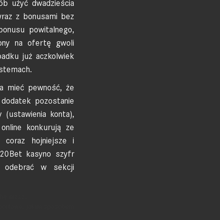
sób użyć dwadzieścia
wraz z bonusami bez
onusu powitalnego,
ony na ofertę gwoli
adku już aczkolwiek
ystemach.
na mieć pewność, że
 dodatek pozostanie
(ustawienia konta),
online konkurują ze
coraz hojniejsze i
 20Bet kasyno szyfr
 odebrać w sekcji
hę niższy.
sportowe, jakim sposobem