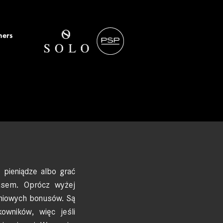
ners
 pieniądze albo grać
nusem. Oprócz wyżej
niowych bonusów. Są
wników, więc jeśli