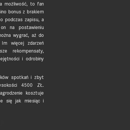
ka możliwość, to fan
sino bonus z brakiem
o podczas zapisu, a
 on na postawieniu
można wygrać, aż do
 Im więcej zdarzeń
sze rekompensaty,
jętności i odrobiny
ików spotkań i zbyt
ysokości 4500 ZŁ.
grodzenie kosztuje
 się jak miesiąc i
ji