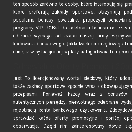
ten sposób zarówno te osoby, które interesują się gram
które preferują zakłady sportowe, otrzymują po
popularne bonusy powitalne, propozycji odnawialne
programy VIP. 20Bet do odebrania bonusu od czasu
odrzucić wymaga od czasu naszej firmy wpisywan
kodowania bonusowego. Jakkolwiek na urzędowej stro
dane, iż w sytuacji innej wpłaty usługodawca ten prosi
Odnawialne Oferty Promocji 20b
Jest To licencjonowany wortal sieciowy, który udos
także zakłady sportowe zgodnie wraz z obowiązujący
przepisami. Ponieważ każdy wraz z bonusów u
autentycznych pieniędzy, pierwotnego odebranie wyd
rejestracją konta bankowego użytkowania. Zdecydowa
sprawdzić każde oferty promocyjne i poniżej op
obserwacje. Dzięki nim zainteresowany dowie s