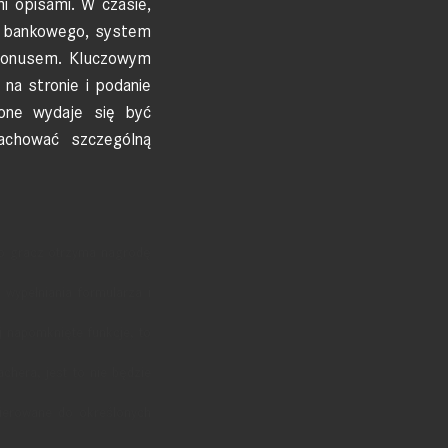
i opisami. W czasie,
ta bankowego, system
bonusem. Kluczowym
na stronie i podanie
one wydaje się być
achować szczególną
 to gracz otrzyma nagrodę
wypełniania formularza i
j napomknięte funkcje, to
chera, jest to nie będzie
ierowane do określonych