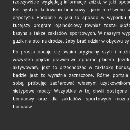
rzeczywiście wyglądają informacje zniżki, w jaki spo
Bet system kodowania bonusowy i jakie możliwości 
depozytu. Podobnie w jaki to sposób w wypadku b
tutejszy program lojalnościowy również został ułoż
kasyna a także zakładów sportowych. W naszym wyp
guzik nie stoi na drodze, żeby brać udział w obydwu s
Po prostu podaje się swoim oryginalny szyfr i moż
wszystko pójdzie prawidłowo spośród planem. Jeżeli
aktywowany, jest to przechodząc w zakładkę bonusy 
będzie jest to wyraźnie zaznaczone. Różne portale 
sobą, próbując zaoferować własnym użytkownikom 
nietypowe rabaty. Wszystkie w tej chwili dostępne
bonusowy oraz dla zakładów sportowych można
bonusów.
Premia powitalny w przypadku zakładów muzycznych jest troc
Klub VIP jest to ekskluzywna promocja zarówno na zakłady 
i kasyno.