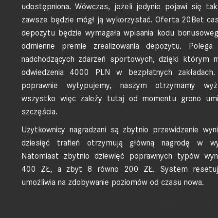
udostępniona. Wówczas, jeżeli jedynie pojawi się ta
zawsze będzie mógł ją wykorzystać. Oferta 20Bet ca
depozytu będzie wymagała wpisania kodu bonusoweg
odmienne premie zrealizowania depozytu. Polega
nadchodzących zdarzeń sportowych, dzięki którym 
odwiedzenia 4000 PLN w bezpłatnych zakładach.
poprawnie wytypujemy, naszym otrzymamy wyż
wszystko więc zależy tutaj od momentu grono umie
szczęścia.
Użytkownicy nagradzani są zbytnio przewidzenie wyn
dziesięć trafień otrzymują główną nagrodę w w
Natomiast zbytnio dziewięć poprawnych typów wyna
400 ZŁ, a zbyt 8 równo 200 ZŁ. System resetuje
umożliwia na zdobywanie poziomów od czasu nowa.
Najczęściej Zadawane Testowania I Reakc