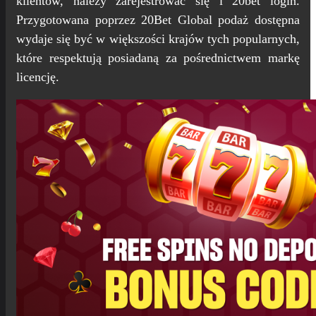
klientów, należy zarejestrować się i 20bet login.
Przygotowana poprzez 20Bet Global podaż dostępna
wydaje się być w większości krajów tych popularnych,
które respektują posiadaną za pośrednictwem markę
licencję.