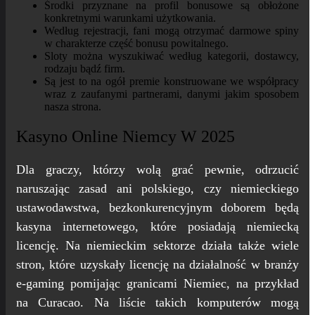
Środki przyznane na profil bonusowe są obłożone
konkretnymi warunkami użytkowania.
Według rejestracji, fani mogą otrzymać darmowe spiny
w charakterze część bonusu powitalnego.
Sloty można wyszukiwać według kategorii, dostawcy,
rodzaju bądź firm.
Są jest to na ogół premie konstruowane we współpracy
wraz z zaufanymi partnerami, danymi jakim sposobem
nasza strona.
Kasyno Online Niemcy W 2025
Dla graczy, którzy wolą grać pewnie, odrzucić
naruszając zasad ani polskiego, czy niemieckiego
ustawodawstwa, bezkonkurencyjnym doborem będą
kasyna internetowego, które posiadają niemiecką
licencję. Na niemieckim sektorze działa także wiele
stron, które uzyskały licencję na działalność w branży
e-gaming pomijając granicami Niemiec, na przykład
na Curacao. Na liście takich komputerów mogą