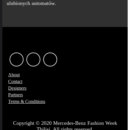
ulubionych automatów.
About
Contact
Designers
Partners
Terms & Conditions
Copyright © 2020 Mercedes-Benz Fashion Week
Tbilisi. All rights reserved.