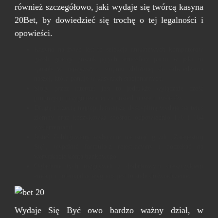
również szczegółowo, jaki wydaje się twórcą kasyna
20Bet, by dowiedzieć się trochę o tej legalności i
opowieści.
Kasyno na żywo jest to selekcja unikatowych komputerów
gwoli graczy poszukujących atmosfery partii w jaki to
sposób w najwyższym stopniu zbliżonej do odwiedzenia
naszej, która panuje w kasynach stacjonarnych.
Sloty przez internet jest to jednakże wyłącznie część
propozycji przygotowanej za pośrednictwem twórców.
Drugą i trzecią najpopularniejszą dyscypliną wydaje się tenis
ziemny oraz koszykówka spośród odpowiednio 176 i 164
wydarzeniami.
Jesteś Zobligowany wyłącznie nacisnąć guzik „Zarejestruj
Się”, wypełnić formularz rejestracyjny i poczekać na
weryfikację konta bankowego.
Oglądanie tych rozgrywek z dodatkowym dreszczykiem
emocji i potencjalną wygraną jest to stałe doświadczenie.
Wydaje Się Być owo bardzo ważny dział, w