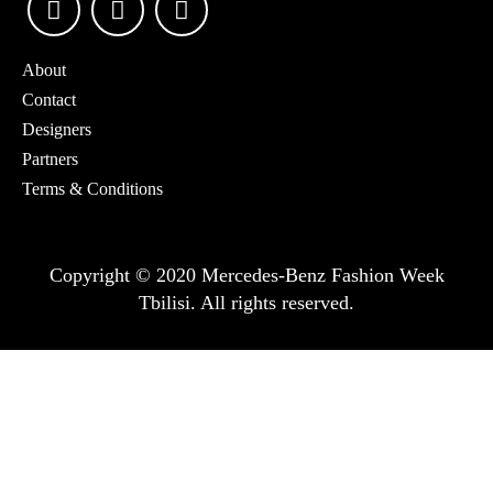
About
Contact
Designers
Partners
Terms & Conditions
Copyright © 2020 Mercedes-Benz Fashion Week
Tbilisi. All rights reserved.