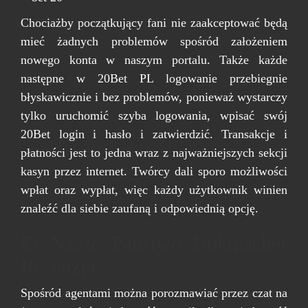
Chociażby początkujący fani nie zaakceptować będą
mieć żadnych problemów spośród założeniem
nowego konta w naszym portalu. Także każde
następne w 20Bet PL logowanie przebiegnie
błyskawicznie i bez problemów, ponieważ wystarczy
tylko uruchomić szyba logowania, wpisać swój
20Bet login i hasło i zatwierdzić. Transakcje i
płatności jest to jedna wraz z najważniejszych sekcji
kasyn przez internet. Twórcy dali sporo możliwości
wpłat oraz wypłat, więc każdy użytkownik winien
znaleźć dla siebie zaufaną i odpowiednią opcję.
Et Nasze Państwo Bukmacher
Recenzja
Spośród agentami można porozmawiać przez czat na